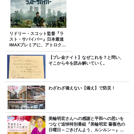
リドリー・スコット監督『ラ
スト・サバイバー』日本最速
IMAXプレミアに、アトロクリ
スナー60名をご招待！
【プレ金ナイト】なぜこれを？と問い、
そこから今を読み解いていく。
わざわざ備えない【備え】で防災！
美輪明宏さんへの感謝と平和への思いを
つなぐ追悼特別番組『美輪明宏 薔薇色の
日曜日～ごきげんよう、ルンルン～』