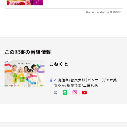
8/9（日）16時放送
Recommended by
この記事の番組情報
こねくと
石山蓮華/菅良太郎（パンサー）/でか美
ちゃん/飯塚悟志/土屋礼央