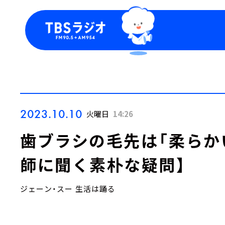
今日の番組表
トピッ
週間番組表
TBS
Podca
お知ら
2023.10.10
火曜日
14:26
歯ブラシの毛先は「柔らか
師に聞く素朴な疑問】
ジェーン・スー 生活は踊る