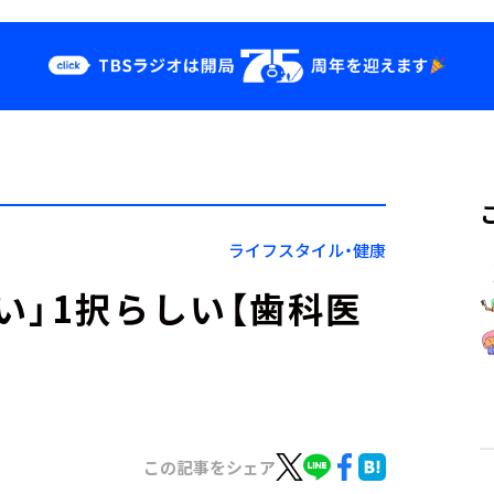
クス
イベント・グッ
ズ
st
YouTube
せ
会社情報
ライフスタイル・健康
い」1択らしい【歯科医
この記事をシェア