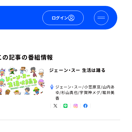
ログイン
この記事の番組情報
ジェーン・スー 生活は踊る
ジェーン・スー/小笠原亘/山内あ
ゆ/杉山真也/宇賀神メグ/堀井美
香