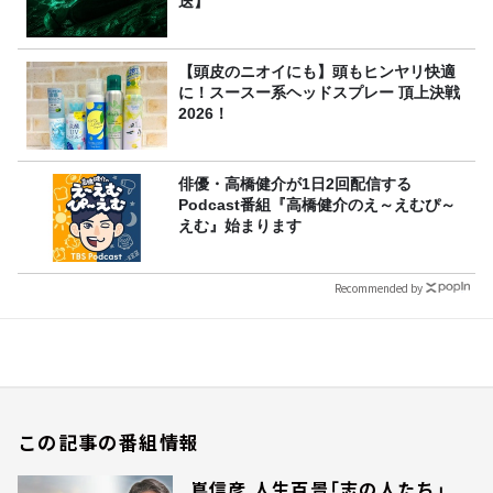
送】
【頭皮のニオイにも】頭もヒンヤリ快適
に！スースー系ヘッドスプレー 頂上決戦
2026！
俳優・高橋健介が1日2回配信する
Podcast番組『高橋健介のえ～えむぴ～
えむ』始まります
Recommended by
この記事の番組情報
嶌信彦 人生百景「志の人たち」