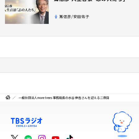
嶌信彦/安田佑子
一般社団法人more trees 事務局長の水谷 伸吉さんを迎える二夜目