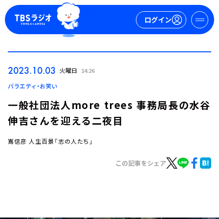
ログイン
マイページ
2023.10.03
火曜日
14:26
新規会員登録
ログイン
バラエティ・お笑い
一般社団法人more trees 事務局長の水谷
伸吉さんを迎える二夜目
嶌信彦 人生百景「志の人たち」
この記事をシェア
今日の番組表
週間番組表
トピックス
TBS Podcast