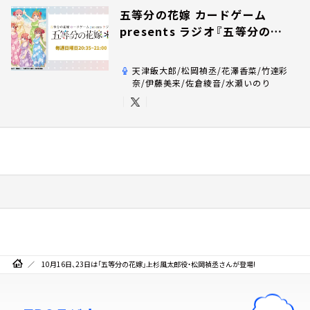
五等分の花嫁 カードゲーム
presents ラジオ『五等分の花
嫁＊』
天津飯大郎/松岡禎丞/花澤香菜/竹達彩
奈/伊藤美来/佐倉綾音/水瀬いのり
10月16日、23日は「五等分の花嫁」上杉風太郎役・松岡禎丞さんが登場!