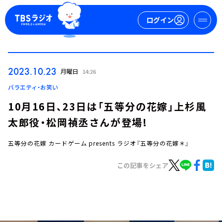
ログイン
マイページ
2023.10.23
月曜日
14:26
新規会員登録
ログイン
バラエティ・お笑い
10月16日、23日は「五等分の花嫁」上杉風
太郎役・松岡禎丞さんが登場!
五等分の花嫁 カードゲーム presents ラジオ『五等分の花嫁＊』
この記事をシェア
今日の番組表
週間番組表
トピックス
TBS Podcast