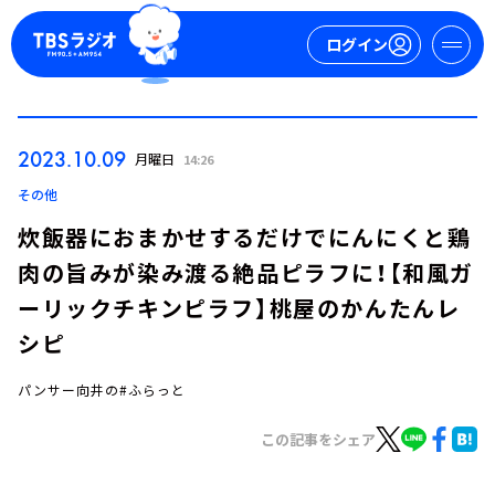
ログイン
マイページ
2023.10.09
月曜日
14:26
新規会員登録
ログイン
その他
炊飯器におまかせするだけでにんにくと鶏
肉の旨みが染み渡る絶品ピラフに！【和風ガ
ーリックチキンピラフ】桃屋のかんたんレ
シピ
パンサー向井の#ふらっと
今日の番組表
週間番組表
この記事をシェア
トピックス
TBS Podcast