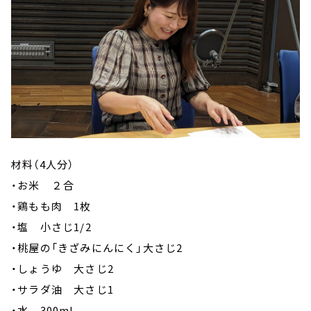
材料（4人分）
・お米 ２合
・鶏もも肉 1枚
・塩 小さじ1/2
・桃屋の「きざみにんにく」大さじ2
・しょうゆ 大さじ2
・サラダ油 大さじ1
・水 300ml