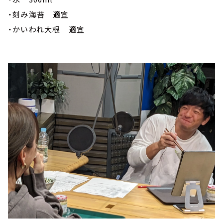
・刻み海苔 適宜
・かいわれ大根 適宜