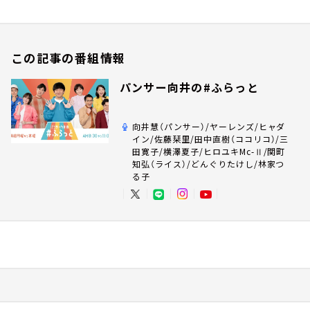
この記事の番組情報
パンサー向井の#ふらっと
向井慧（パンサー）/ヤーレンズ/ヒャダ
イン/佐藤栞里/田中直樹（ココリコ）/三
田寛子/横澤夏子/ヒロユキMc-Ⅱ/関町
知弘（ライス）/どんぐりたけし/林家つ
る子