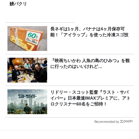
鰻パクリ
長ネギは1ヶ月、バナナは4ヶ月保存可
能！「アイラップ」を使った冷凍スゴ技
『映画ちいかわ 人魚の島のひみつ』を観
に行ったのはいいけれど…
リドリー・スコット監督『ラスト・サバ
イバー』日本最速IMAXプレミアに、アト
ロクリスナー60名をご招待！
Recommended by