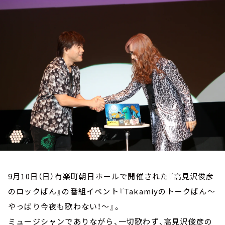
お知らせ
イベント・グッズ
YouTube
会社情報
9月10日（日）有楽町朝日ホールで開催された『高見沢俊彦
のロックばん』の番組イベント『Takamiyのトークばん～
やっぱり今夜も歌わない！～』。
ミュージシャンでありながら、一切歌わず、高見沢俊彦の