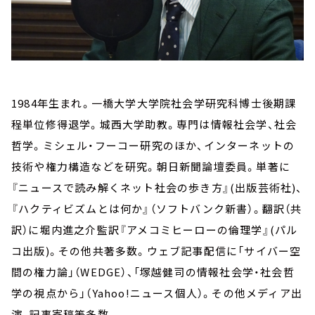
1984年生まれ。一橋大学大学院社会学研究科博士後期課
程単位修得退学。城西大学助教。専門は情報社会学、社会
哲学。ミシェル・フーコー研究のほか、インターネットの
技術や権力構造などを研究。朝日新聞論壇委員。単著に
『ニュースで読み解くネット社会の歩き方』(出版芸術社)、
『ハクティビズムとは何か』（ソフトバンク新書）。翻訳（共
訳）に堀内進之介監訳『アメコミヒーローの倫理学』(パル
コ出版)。その他共著多数。ウェブ記事配信に「サイバー空
間の権力論」（WEDGE）、「塚越健司の情報社会学・社会哲
学の視点から」（Yahoo!ニュース個人）。その他メディア出
演、記事寄稿等多数。