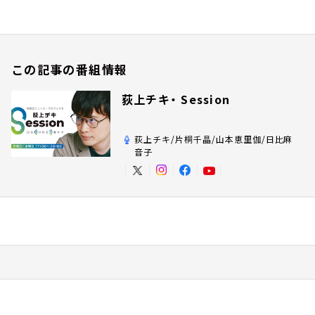
この記事の番組情報
荻上チキ・ Session
荻上チキ/片桐千晶/山本恵里伽/日比麻
音子