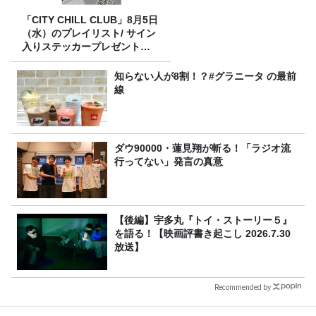
「CITY CHILL CLUB」8月5日
（水）のプレイリスト/ サイン
入りステッカープレゼント有
り
知らない人が8割！？#グラニータ の最前
線
ダウ90000・蓮見翔が斬る！「ラジオ流
行ってない」発言の真意
【後編】宇多丸『トイ・ストーリー５』
を語る！【映画評書き起こし 2026.7.30
放送】
Recommended by