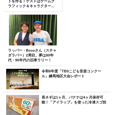
トを作る！ゲストはゲームグ
ラフィック＆キャラクター専
攻の遠藤里桜さん！
ラッパー・Boseさん（スチャ
ダラパー）2周目。夢は80年
代・90年代の旧車ラリー！
令和8年度「TBSこども音楽コンクー
ル」練馬地区大会レポート
長ネギは1ヶ月、バナナは4ヶ月保存可
能！「アイラップ」を使った冷凍スゴ技