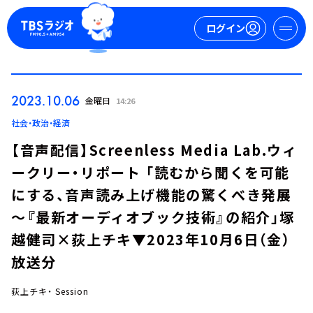
ログイン
マイページ
2023.10.06
金曜日
14:26
新規会員登録
ログイン
社会・政治・経済
【音声配信】Screenless Media Lab.ウィ
ークリー・リポート 「読むから聞くを可能
にする、音声読み上げ機能の驚くべき発展
～『最新オーディオブック技術』の紹介」塚
越健司×荻上チキ▼2023年10月6日（金）
今日の番組表
放送分
週間番組表
トピックス
荻上チキ・ Session
TBS Podcast