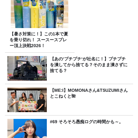
【暑さ対策に！】この1本で夏
を乗り切れ！ スースースプレ
ー頂上決戦2026！
【あの‘プチプチ‘が社名に！】プチプチ
を潰してから捨てる？そのまま潰さずに
捨てる？
【ME:I】MOMONAさん&TSUZUMIさん
とこねくと🌺
#69 そろそろ愚痴ログの時間かも～。