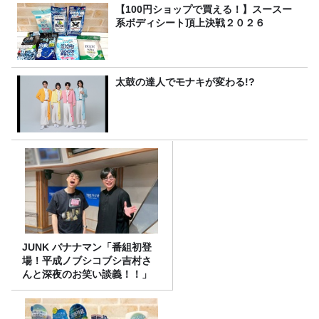
【100円ショップで買える！】スースー
系ボディシート頂上決戦２０２６
太鼓の達人でモナキが変わる!?
JUNK バナナマン「番組初登
場！平成ノブシコブシ吉村さ
んと深夜のお笑い談義！！」