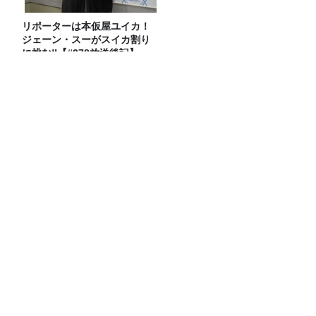
リポーターは本仮屋ユイカ！
ジェーン・スーがスイカ割り
に挑む‼【#278放送後記】
【前編】宇多丸『シラート』を語る！
【映画評書き起こし 2026.6.18 放送】
熊本震度７「ずっと救急車のサイレン
が」電話で聞いた、被災地の現状
話題沸騰！ギガマート展！
Recommended by