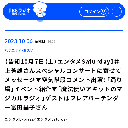
ログイン
マイページ
2023.10.06
金曜日
14:26
新規会員登録
ログイン
バラエティ・お笑い
【告知10月7日（土）エンタメSaturday】井
上芳雄さんスペシャルコンサートに寄せて
メッセージ▼空気階段コメント出演！「踊り
場」イベント紹介▼「魔法使いアキットのマ
ジカルラジオ」ゲストはフレアバーテンダ
今日の番組表
ー富田晶子さん
週間番組表
トピックス
エンタメExpress／エンタメSaturday
TBS Podcast