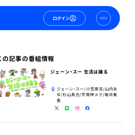
ログイン
この記事の番組情報
ジェーン・スー 生活は踊る
ジェーン・スー/小笠原亘/山内あ
ゆ/杉山真也/宇賀神メグ/堀井美
香