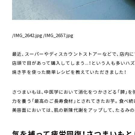
/IMG_2642.jpg /IMG_2657.jpg
最近、スーパーやディスカウントストアーなどで、店内
店頭で目があって購入してしまう...！という人も多いハ
焼き芋を使った簡単レシピを教えていただきました！
さつまいもは、中医学において消化をつかさどる「脾」を
力を養う「最高のご長寿食材」とされてきたお芋。食べ
美容面においては、肌の新陳代謝をアップして、たるみ
気を補って疲労回復！さつまいもと