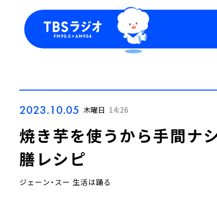
今日の番組表
トピッ
週間番組表
TBS
Podca
お知ら
2023.10.05
木曜日
14:26
焼き芋を使うから手間ナシ
膳レシピ
ジェーン・スー 生活は踊る