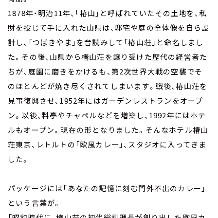
1878年・明治11年、「椿山」と呼ばれていたその土地を、私
財を投じて手に入れた山県は、邸宅や庭の全体像を自ら設
計し、「つばきやま」を音読みして「椿山荘」と命名しまし
た。その後、山県から椿山荘を譲り受けた歴代の経営者た
ちが、庭園に磨きをかけるも、第2次世界大戦の空襲でそ
のほとんどが焼き尽くされてしまいます。戦後、椿山荘を
見事復興させ、1952年にはガーデンレストランをオープ
ン。以後、料亭やチャペルなどを増築し、1992年にはホテ
ルもオープン。現在の形となりました。そんなホテル椿山
荘東京、レトルトの「欧風カレー」、スタジオに入ってきま
した。
パッケージには「あなたの記憶に刻む門外不出のカレー」
という言葉が。
「昭和時代に、椿山荘の初代総料理長が創り出した欧風カ