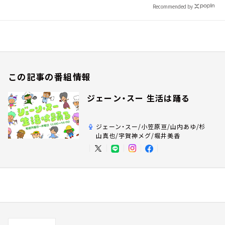
Recommended by
この記事の番組情報
ジェーン・スー 生活は踊る
ジェーン・スー/小笠原亘/山内あゆ/杉
山真也/宇賀神メグ/堀井美香