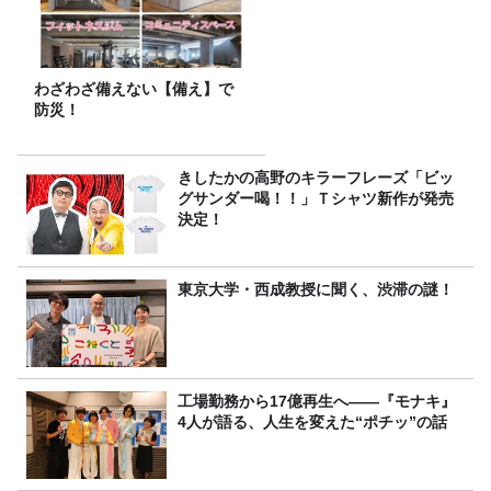
わざわざ備えない【備え】で
防災！
きしたかの高野のキラーフレーズ「ビッ
グサンダー喝！！」Ｔシャツ新作が発売
決定！
東京大学・西成教授に聞く、渋滞の謎！
工場勤務から17億再生へ——『モナキ』
4人が語る、人生を変えた“ポチッ”の話