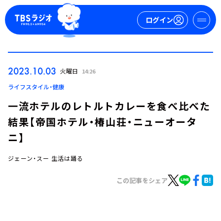
ログイン
マイページ
2023.10.03
火曜日
14:26
新規会員登録
ログイン
ライフスタイル・健康
一流ホテルのレトルトカレーを食べ比べた
結果【帝国ホテル・椿山荘・ニューオータ
ニ】
ジェーン・スー 生活は踊る
今日の番組表
この記事をシェア
週間番組表
トピックス
TBS Podcast