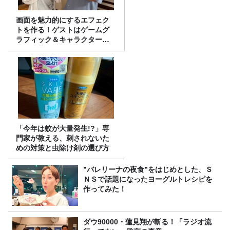
画面を魅力的にするエフェク
トを作る！ゲストはゲームグ
ラフィック＆キャラクター専
攻の遠藤里桜さん！
「今年は蚊が大量発生!?」専
門家が教える、刺されないた
めの対策と虫除け剤の選び方
”バレリーナの夜食”をはじめとした、Ｓ
ＮＳで話題になったヨーグルトレシピを
作ってみた！
ダウ90000・蓮見翔が斬る！「ラジオ流