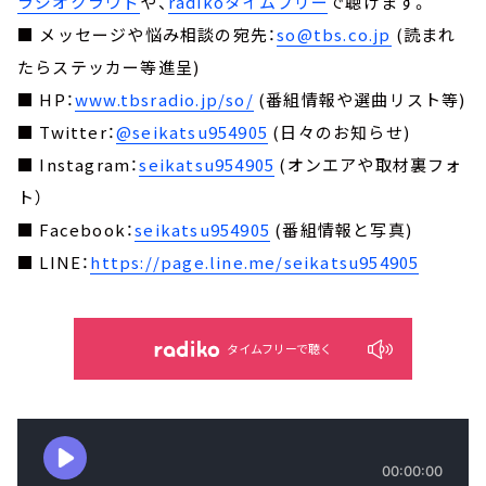
ラジオクラウド
や、
radikoタイムフリー
で聴けます。
■ メッセージや悩み相談の宛先：
so@tbs.co.jp
(読まれ
たらステッカー等進呈)
■ HP：
www.tbsradio.jp/so/
(番組情報や選曲リスト等)
■ Twitter：
@seikatsu954905
(日々のお知らせ)
■ Instagram：
seikatsu954905
(オンエアや取材裏フォ
ト）
■ Facebook：
seikatsu954905
(番組情報と写真)
■ LINE：
https://page.line.me/seikatsu954905
タイムフリーで聴く