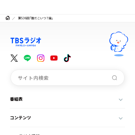
第536回「誰だこいつ？論」
番組表
コンテンツ