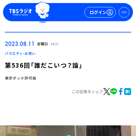
ログイン
マイページ
2023.08.11
金曜日
14:27
新規会員登録
ログイン
バラエティ・お笑い
第536回「誰だこいつ？論」
東京ポッド許可局
この記事をシェア
今日の番組表
週間番組表
トピックス
TBS Podcast