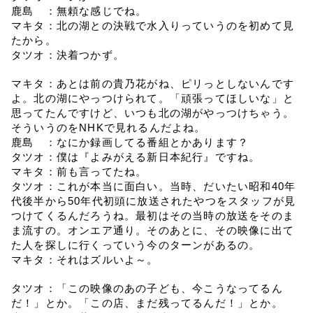
鹿島　：無頼な感じでね。
マキタ：北の湖との決戦で水入りっていうのを初めて見
たから。
タツオ：決着つかず。
マキタ：あとは前の貴乃花がね、ピリっとしないんです
よ。北の湖にやっつけられて。「頑張ってほしいな」と
思ってたんですけど、いつも北の湖がやっつけちゃう。
そういうのをNHKで見れるんだよね。
鹿島　：なにか録画してる番組とかあります？
タツオ：僕は『よみがえる新日本紀行』ですね。
マキタ：前も言ってたね。
タツオ：これが本当に面白い。当時、だいたい昭和40年
代後半から50年代初頭に放送されたやつをスタッフが見
つけてくるんだろうね。最初はその当時の放送をそのま
ま流すの。オンエア通り。そのあとに、その映像に出て
た人を探しに行くっていう今のターンがあるの。
マキタ：それはズルいよ～。
タツオ：「この映像のあの子ども、今こうなってるん
だ！」とか。「この店、まだ残ってるんだ！」とか。