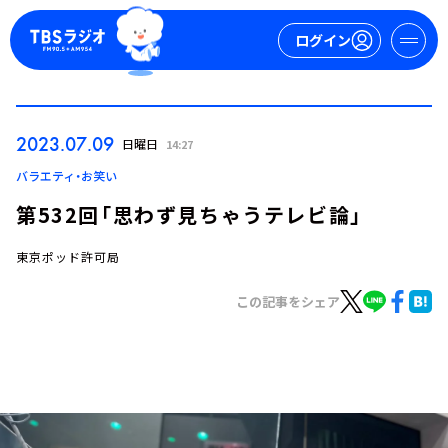
ログイン
マイページ
2023.07.09
日曜日
14:27
新規会員登録
ログイン
バラエティ・お笑い
第532回「思わず見ちゃうテレビ論」
東京ポッド許可局
この記事をシェア
今日の番組表
週間番組表
トピックス
TBS Podcast