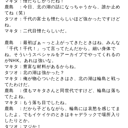
マキタ：憎たらしかったね！
鹿島　：今日、北の湖の話になっちゃうから、誰か止め
てね（笑）
タツオ：千代の富士も憎たらしいほど強かったですけど
ね。
マキタ：二代目憎たらしいだ。
鹿島　：最初ぱぁ～っと上がってきたときはね、みんな
「千代！千代！」って言ってたんだから。細い身体で
ね。そういうスペシャルをアーカイブでやってくれるの
がNHK。あれは強いな。
マキタ：豊富な材料があるからね。
タツオ：北の湖は強かった？
マキタ：俺が物心ついたときはさ、北の湖は輪島と戦っ
てたわけだ。
鹿島　：僕もマキタさんと同世代ですけど、輪島は落ち
てたよね。
マキタ：もう落ち目でしたね。
鹿島　：だから子どもながら、輪島には哀愁を感じてま
したよ。でもイケイケのときはキャデラックで場所入り
したりとか。
タツオ：マジか！