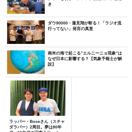
き
ダウ90000・蓮見翔が斬る！「ラジオ流
行ってない」発言の真意
南米の海で起こる”エルニーニョ現象”は
なぜ日本に影響する？【気象予報士が解
説】
ラッパー・Boseさん（スチャ
ダラパー）2周目。夢は80年