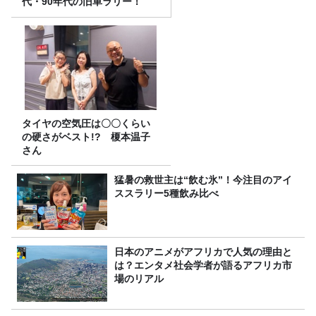
代・90年代の旧車ラリー！
タイヤの空気圧は〇〇くらい
の硬さがベスト!? 榎本温子
さん
猛暑の救世主は“飲む氷”！今注目のアイ
ススラリー5種飲み比べ
日本のアニメがアフリカで人気の理由と
は？エンタメ社会学者が語るアフリカ市
場のリアル