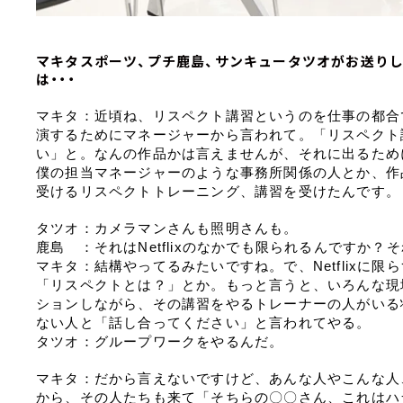
マキタスポーツ、プチ鹿島、サンキュータツオがお送りし
は・・・
マキタ：近頃ね、リスペクト講習というのを仕事の都合で受
演するためにマネージャーから言われて。「リスペクト
い」と。なんの作品かは言えませんが、それに出るため
僕の担当マネージャーのような事務所関係の人とか、作
受けるリスペクトトレーニング、講習を受けたんです。
タツオ：カメラマンさんも照明さんも。
鹿島　：それはNetflixのなかでも限られるんですか？そ
マキタ：結構やってるみたいですね。で、Netflixに
「リスペクトとは？」とか。もっと言うと、いろんな現
ションしながら、その講習をやるトレーナーの人がいる
ない人と「話し合ってください」と言われてやる。
タツオ：グループワークをやるんだ。
マキタ：だから言えないですけど、あんな人やこんな人
から、その人たちも来て「そちらの〇〇さん、これはハ