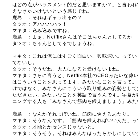
はどの点がハラスメント的だと思いますか？」と言われ
えなきゃいけないという感じでね。
鹿島　：それはギャラ出るの？
タツオ：アハハハハッ！
マキタ：込み込みですね。
鹿島　：まぁ、Netflixさんはそこはちゃんとしてるか。
タツオ：ちゃんとしてるでしょうね。
マキタ：これは俺にはすごく面白い、興味深い。ってい
てないし。
タツオ：そうだね。大人になると受けないよね。
マキタ：さらに言うと、Netflix本社のCEOみたいな
はこういうことを思ってます」みたいなことを言って。「こ
けではなく、みなさんにこういう取り組みの姿勢として
ただきたい」みたいなことを英語で言うんです。字幕が
ニングする人も「みなさんで筋肉を鍛えましょう」みた
鹿島　：なんかそれっぽいね。筋肉に例えるあたり。
マキタ：そうなんです。「筋肉を鍛えればいいんだ」っ
タツオ：才能とかセンスじゃないと。
マキタ：そうそう。それはみんなほったらかしにしてい