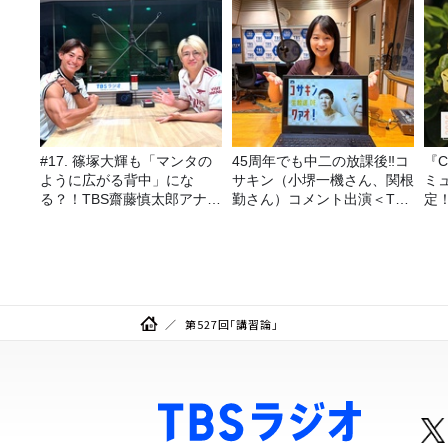
#17. 篠塚大輝も「マンタの
45周年でも中二の放課後‼コ
『C
ように広がる背中」にな
サキン（小堺一機さん、関根
ミ
る？！TBS齋藤慎太郎アナに
勤さん）コメント出演＜TBS
定
聞くメンズフィジークの魅
ラジオ番組審議会からのご報
力！！
告＞
第527回「講習論」