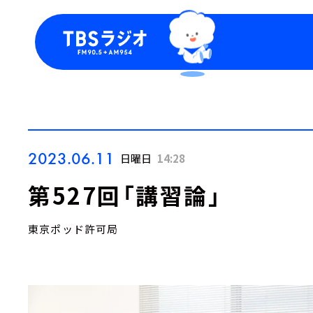
今日の番組表
トピッ
週間番組表
TBS
Podca
お知ら
2023.06.11
日曜日
14:28
第527回「講習論」
東京ポッド許可局