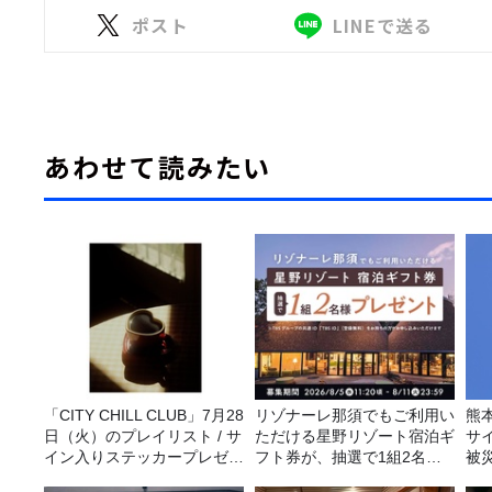
ポスト
LINEで送る
あわせて読みたい
「CITY CHILL CLUB」7月28
リゾナーレ那須でもご利用い
熊
日（火）のプレイリスト / サ
ただける星野リゾート宿泊ギ
サ
イン入りステッカープレゼン
フト券が、抽選で1組2名様
被
ト有り
にプレゼント！