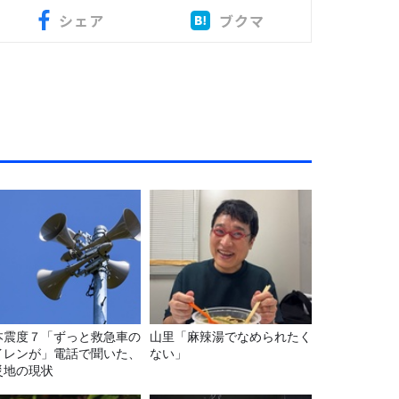
シェア
ブクマ
本震度７「ずっと救急車の
山里「麻辣湯でなめられたく
イレンが」電話で聞いた、
ない」
災地の現状