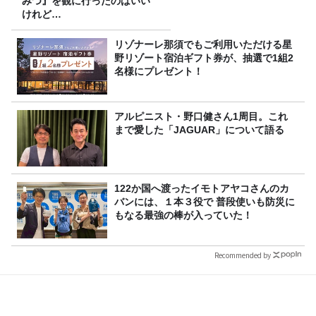
みつ』を観に行ったのはいい
けれど…
リゾナーレ那須でもご利用いただける星
野リゾート宿泊ギフト券が、抽選で1組2
名様にプレゼント！
アルピニスト・野口健さん1周目。これ
まで愛した「JAGUAR」について語る
122か国へ渡ったイモトアヤコさんのカ
バンには、１本３役で 普段使いも防災に
もなる最強の棒が入っていた！
Recommended by