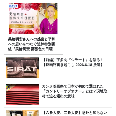
美輪明宏さんへの感謝と平和
への思いをつなぐ追悼特別番
組『美輪明宏 薔薇色の日曜日
～ごきげんよう、ルンルン
～』8/9（日）16時放送
【前編】宇多丸『シラート』を語る！
【映画評書き起こし 2026.6.18 放送】
カンヌ映画祭で日本が初めて選ばれた
「カントリーオブオナー」とは？現地取
材で迫る選出の意味
【六条大麦、二条大麦】意外と知らない