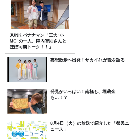
JUNK バナナマン「三大“小
MC”の一人、陣内智則さんと
ほぼ同期トーク！！」
妄想散歩へ出発！サカイJr.が愛を語る
発見がいっぱい！南極も、埋蔵金
も…！？
8月4日（火）の放送で紹介した「都民ニ
ュース」