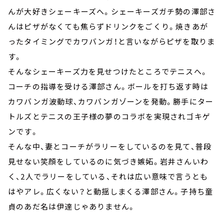
んが大好きシェーキーズへ。シェーキーズガチ勢の澤部さ
んはピザがなくても焦らずドリンクをごくり。焼きあが
ったタイミングでカワバンガ！と言いながらピザを取りま
す。
そんなシェーキーズ力を見せつけたところでテニスへ。
コーチの指導を受ける澤部さん。ボールを打ち返す時は
カワバンガ波動球、カワバンガゾーンを発動。勝手にター
トルズとテニスの王子様の夢のコラボを実現されゴキゲ
ンです。
そんな中、妻とコーチがラリーをしているのを見て、普段
見せない笑顔をしているのに気づき嫉妬。岩井さんいわ
く、2人でラリーをしている、それは広い意味で言うとも
はやアレ。広くない？と動揺しまくる澤部さん。子持ち童
貞のあだ名は伊達じゃありません。