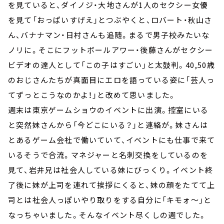
を見ていると、ダイノジ・大地さんが1人のセクシー女優
を見て「おっぱいすげえ」とつぶやくと、ロバート・秋山さ
ん、バナナマン・日村さんも追随。まるで男子校みたいな
ノリに。そこにフットボールアワー・後藤さんがセクシー
ビデオの達人として「この子はすごい」と太鼓判。40,50歳
のおじさんたちが真面目にエロを語っている姿に「芸人っ
てずっとこうなのかよ！」と改めて思いました。
週末は東京ゲームショウのイベントに出演。控室にいる
と突然妹さんから「今どこにいる？」と連絡が。妹さんは
とあるゲーム会社で働いていて、イベントにも仕事で来て
いるそうで合流。マネジャーと名刺交換をしているのを
見て、岩井兄は社会人している妹にびっくり。イベント終
了後に妹が上司を連れて挨拶にくると、妹の顔をたてて上
司とは社会人っぽいやり取りをする自分に「キモォ～」と
なっちゃいました。そんなイベント尽くしの週でした。