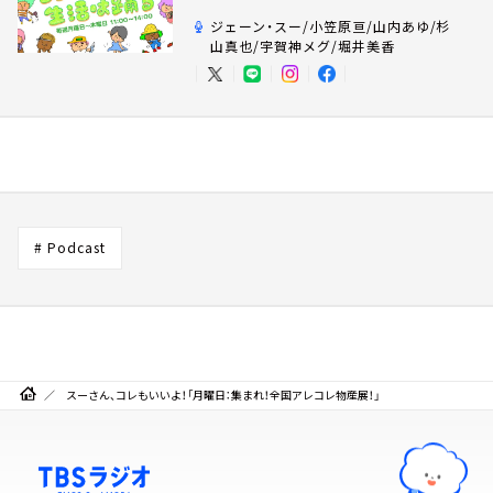
ジェーン・スー/小笠原亘/山内あゆ/杉
山真也/宇賀神メグ/堀井美香
# Podcast
スーさん、コレもいいよ！「月曜日：集まれ！全国アレコレ物産展！」