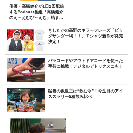
俳優・高橋健介が1日2回配信
するPodcast番組『高橋健介
のえ～えむぴ～えむ』始まり
ます
きしたかの高野のキラーフレーズ「ビッ
グサンダー喝！！」Ｔシャツ新作が発売
決定！
パラコードやアウトドアコードを使った
手芸に挑戦！デジタルデトックスにも！
猛暑の救世主は“飲む氷”！今注目のアイ
ススラリー5種飲み比べ