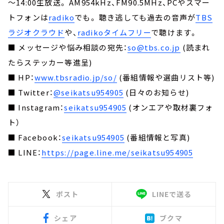
～14:00生放送。 AM954kHz、FM90.5MHz、PCやスマー
トフォンは
radiko
でも。 聴き逃しても過去の音声が
TBS
ラジオクラウド
や、
radikoタイムフリー
で聴けます。
■ メッセージや悩み相談の宛先：
so@tbs.co.jp
(読まれ
たらステッカー等進呈)
■ HP：
www.tbsradio.jp/so/
(番組情報や選曲リスト等)
■ Twitter：
@seikatsu954905
(日々のお知らせ)
■ Instagram：
seikatsu954905
(オンエアや取材裏フォ
ト）
■ Facebook：
seikatsu954905
(番組情報と写真)
■ LINE：
https://page.line.me/seikatsu954905
ポスト
LINEで送る
シェア
ブクマ