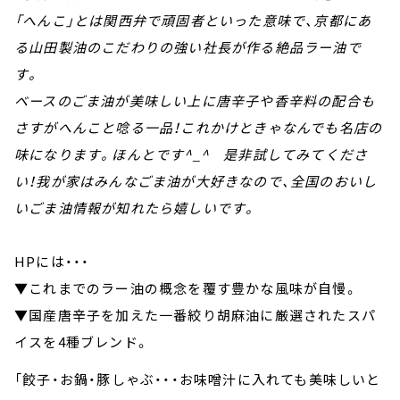
「へんこ」とは関西弁で頑固者といった意味で、京都にあ
る山田製油のこだわりの強い社長が作る絶品ラー油で
す。
ベースのごま油が美味しい上に唐辛子や香辛料の配合も
さすがへんこと唸る一品！これかけときゃなんでも名店の
味になります。ほんとです^_^ 是非試してみてくださ
い！我が家はみんなごま油が大好きなので、全国のおいし
いごま油情報が知れたら嬉しいです。
HPには・・・
▼これまでのラー油の概念を覆す豊かな風味が自慢。
▼国産唐辛子を加えた一番絞り胡麻油に厳選されたスパ
イスを4種ブレンド。
「餃子・お鍋・豚しゃぶ・・・お味噌汁に入れても美味しいと