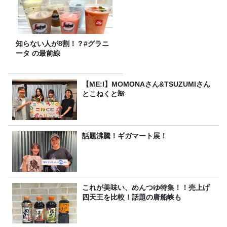
知らない人が8割！？#グラニ
ータ の最前線
【ME:I】MOMONAさん&TSUZUMIさん
とこねくと🌺
話題沸騰！ギガマート展！
これが美味い、めんつゆ特集！！売上げ
四天王を比較！話題の唐船峡も