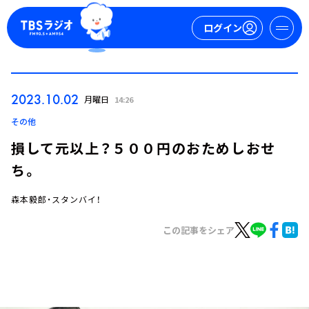
ログイン
マイページ
2023.10.02
月曜日
14:26
新規会員登録
ログイン
その他
損して元以上？５００円のおためしおせ
ち。
森本毅郎・スタンバイ！
この記事をシェア
今日の番組表
週間番組表
トピックス
TBS Podcast