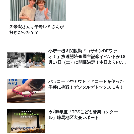
久米宏さんは平野レミさんが
好きだった？？
小堺一機＆関根勤『コサキンDEワァ
オ！』放送開始45周年記念イベントが10
月17日（土）に開催決定！本日よりFC先
行受付スタート！
パラコードやアウトドアコードを使った
手芸に挑戦！デジタルデトックスにも！
令和8年度「TBSこども音楽コンクー
ル」練馬地区大会レポート