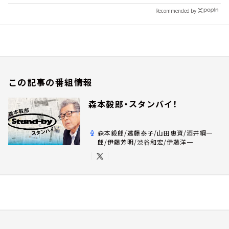
Recommended by
この記事の番組情報
森本毅郎・スタンバイ！
森本毅郎/遠藤泰子/山田惠資/酒井綱一
郎/伊藤芳明/渋谷和宏/伊藤洋一