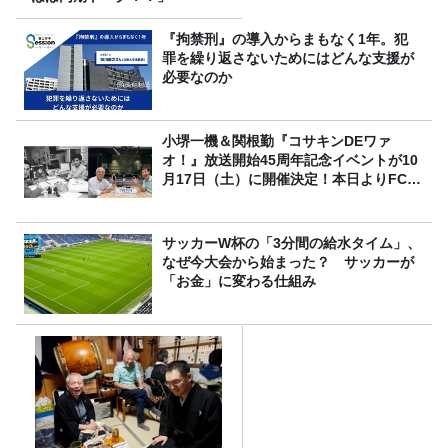
『拘禁刑』の導入からまもなく1年。犯
罪を繰り返さないためにはどんな支援が
必要なのか
小堺一機＆関根勤『コサキンDEワァ
オ！』放送開始45周年記念イベントが10
月17日（土）に開催決定！本日よりFC先
行受付スタート！
サッカーW杯の「3分間の給水タイム」、
なぜ今大会から始まった？ サッカーが
「お金」に変わる仕組み