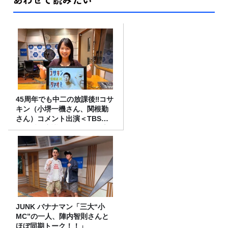
45周年でも中二の放課後‼コサ
キン（小堺一機さん、関根勤
さん）コメント出演＜TBSラ
ジオ番組審議会からのご報告
＞
JUNK バナナマン「三大“小
MC”の一人、陣内智則さんと
ほぼ同期トーク！！」