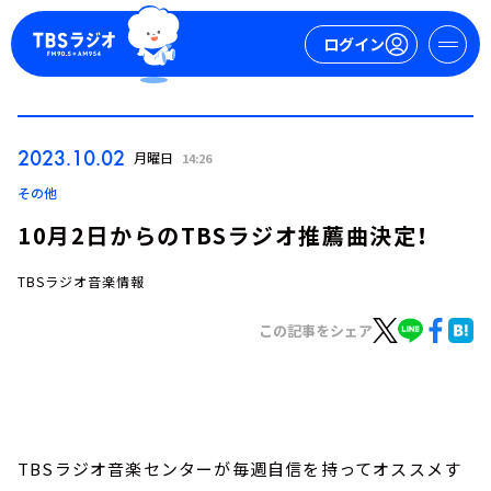
ログイン
マイページ
2023.10.02
月曜日
14:26
新規会員登録
ログイン
その他
10月2日からのTBSラジオ推薦曲決定！
TBSラジオ音楽情報
この記事をシェア
今日の番組表
週間番組表
トピックス
TBSラジオ音楽センターが毎週自信を持ってオススメす
TBS Podcast