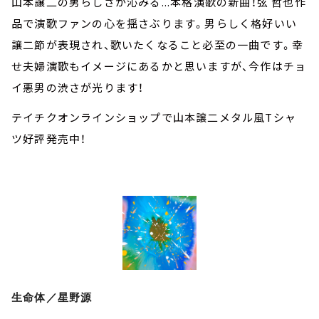
山本譲二の男らしさが沁みる...本格演歌の新曲！弦 哲也作
品で演歌ファンの心を揺さぶります。男らしく格好いい
譲二節が表現され、歌いたくなること必至の一曲です。幸
せ夫婦演歌もイメージにあるかと思いますが、今作はチョ
イ悪男の渋さが光ります！
テイチクオンラインショップで山本譲二メタル風Tシャ
ツ好評発売中！
生命体／星野源