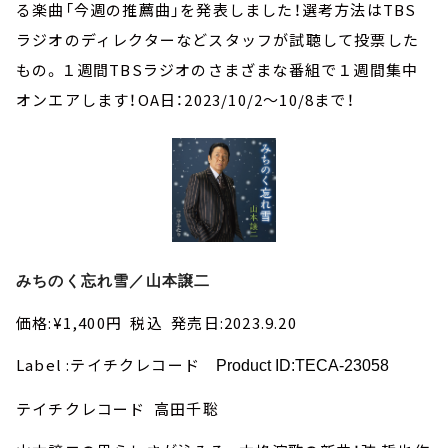
お知らせ
る楽曲「今週の推薦曲」を発表しました！選考方法はTBS
イベント・グッズ
ラジオのディレクターなどスタッフが試聴して投票した
YouTube
もの。１週間TBSラジオのさまざまな番組で１週間集中
会社情報
オンエアします！OA日：2023/10/2～10/8まで！
みちのく忘れ雪／山本譲二
価格:¥1,400円 税込 発売日:2023.9.20
Label :テイチクレコード
Product ID:TECA-23058
テイチクレコード 高田千聡