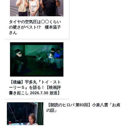
タイヤの空気圧は〇〇くらい
の硬さがベスト!? 榎本温子
さん
【後編】宇多丸『トイ・スト
ーリー５』を語る！【映画評
書き起こし 2026.7.30 放送】
【朗読のヒロバ 第93回】小泉八雲「お貞
の話」