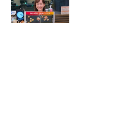
スーパーの「からあげ」をフ
ェスに分類！全15種の2026年
版マップが完成
様々な動物が暮らす佐藤牧場！フレッシ
ュチーズプレゼントも！
東京大学・西成教授に聞く、渋滞の謎！
チャリピ