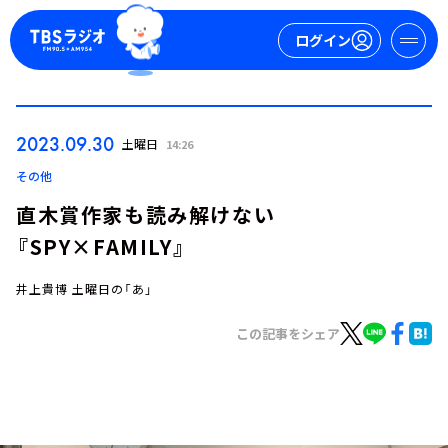
ログイン
マイページ
2023.09.30
土曜日
14:26
新規会員登録
ログイン
その他
直木賞作家も読み解けない
『SPY×FAMILY』
井上貴博 土曜日の「あ」
この記事をシェア
今日の番組表
週間番組表
トピックス
TBS Podcast