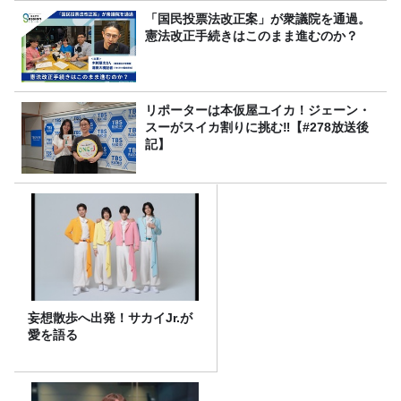
「国民投票法改正案」が衆議院を通過。
憲法改正手続きはこのまま進むのか？
リポーターは本仮屋ユイカ！ジェーン・
スーがスイカ割りに挑む‼【#278放送後
記】
妄想散歩へ出発！サカイJr.が
愛を語る