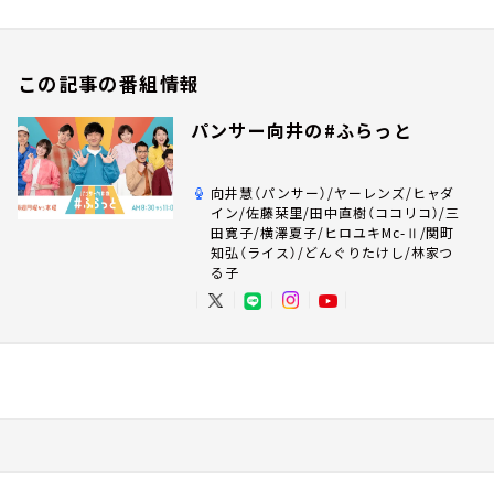
この記事の番組情報
パンサー向井の#ふらっと
向井慧（パンサー）/ヤーレンズ/ヒャダ
イン/佐藤栞里/田中直樹（ココリコ）/三
田寛子/横澤夏子/ヒロユキMc-Ⅱ/関町
知弘（ライス）/どんぐりたけし/林家つ
る子