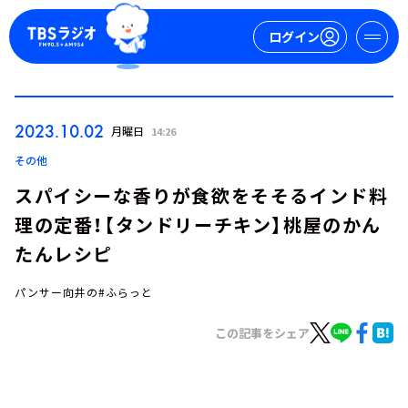
ログイン
マイページ
2023.10.02
月曜日
14:26
新規会員登録
ログイン
その他
スパイシーな香りが食欲をそそるインド料
理の定番！【タンドリーチキン】桃屋のかん
たんレシピ
パンサー向井の#ふらっと
今日の番組表
この記事をシェア
週間番組表
トピックス
TBS Podcast