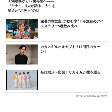
工場勤務から17億再生へ——
『モナキ』4人が語る、人生を
変えた“ポチッ”の話
猛暑の救世主は“飲む氷”！今注目のアイ
ススラリー5種飲み比べ
カタスギルオオカブト 513回目のター
ン！
妄想散歩へ出発！サカイJr.が愛を語る
Recommended by