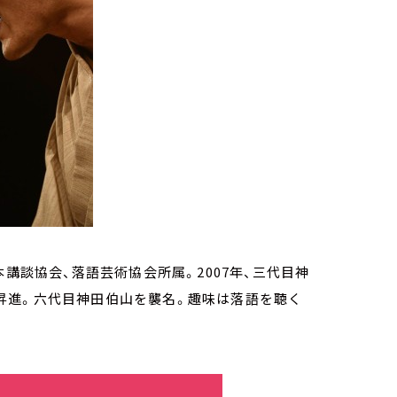
講談協会、落語芸術協会所属。2007年、三代目神
打に昇進。六代目神田伯山を襲名。趣味は落語を聴く