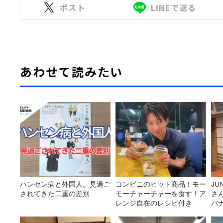
ポスト
LINEで送る
あわせて読みたい
ハンセン病と外国人。見過ご
コンビニのヒット商品！モー
JUNK バナナ
されてきた二重の差別
モーチャーチャーを食す！ア
さ
レンジ自在のレシピ付き
バ
ら