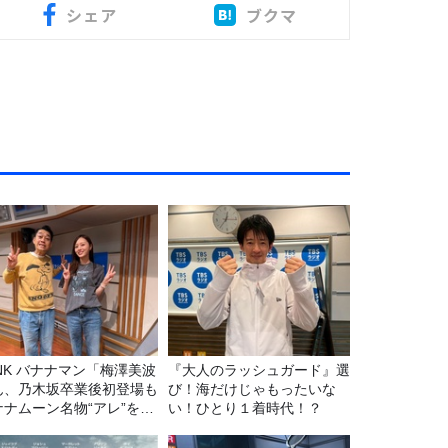
シェア
ブクマ
マン「梅澤美波
『大人のラッシュガード』選
ん、乃木坂卒業後初登場も
び！海だけじゃもったいな
ナナムーン名物“アレ”を喰
い！ひとり１着時代！？
う」