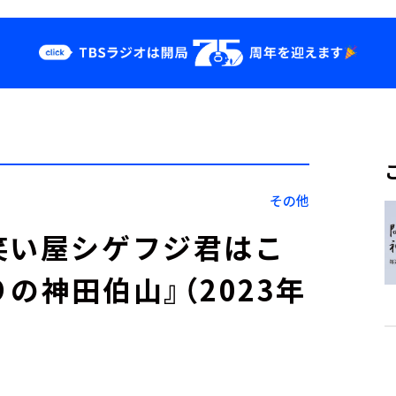
クス
イベント・グッ
ズ
st
YouTube
せ
会社情報
その他
笑い屋シゲフジ君はこ
の神田伯山』（2023年