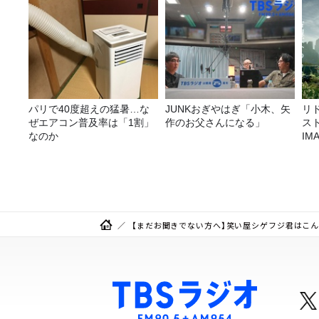
パリで40度超えの猛暑…な
JUNKおぎやはぎ「小木、矢
リ
ぜエアコン普及率は「1割」
作のお父さんになる」
ス
なのか
I
リ
【まだお聞きでない方へ】笑い屋シゲフジ君はこんな