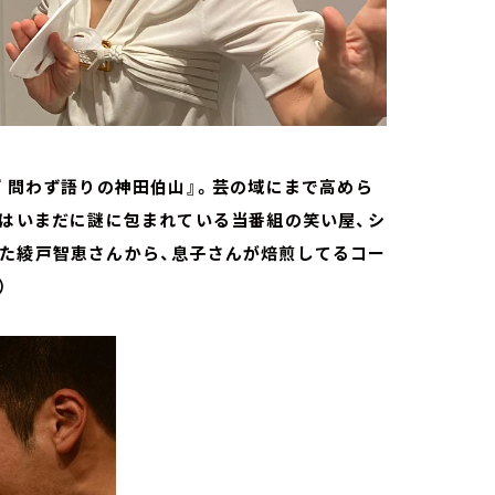
『 問わず語りの神田伯山』。芸の域にまで高めら
週はいまだに謎に包まれている当番組の笑い屋、シ
いた綾戸智恵さんから、息子さんが焙煎してるコー
）