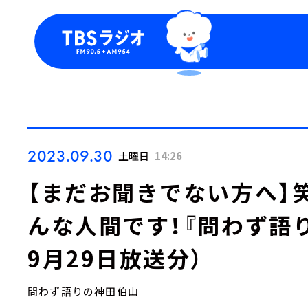
今日の番組表
トピッ
週間番組表
TBS
Podca
お知ら
2023.09.30
土曜日
14:26
【まだお聞きでない方へ】
んな人間です！『問わず語り
9月29日放送分）
問わず語りの神田伯山