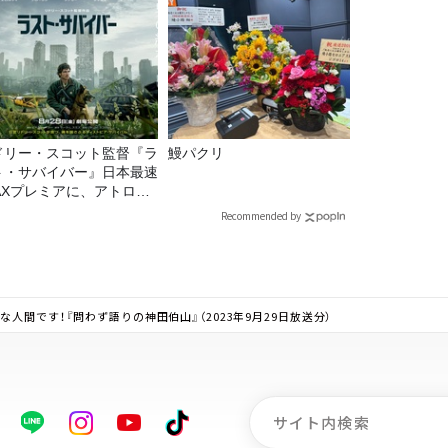
ドリー・スコット監督『ラ
鰻パクリ
ト・サバイバー』日本最速
MAXプレミアに、アトロク
スナー60名をご招待！
Recommended by
人間です！『問わず語りの神田伯山』（2023年9月29日放送分）