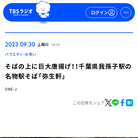
ログイン
マイページ
2023.09.30
土曜日
14:26
新規会員登録
ログイン
バラエティ・お笑い
そばの上に巨大唐揚げ！！千葉県我孫子駅の
名物駅そば「弥生軒」
ONE-J
この記事をシェア
今日の番組表
週間番組表
トピックス
TBS Podcast