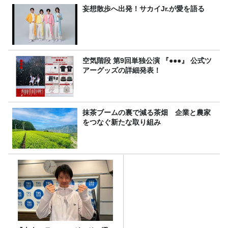
妄想散歩へ出発！サカイJr.が愛を語る
空気階段 第9回単独公演 『●●●』 公式ツ
アーグッズの詳細発表！
抹茶ブームの裏で減る茶畑 企業と農家
をつなぐ新たな取り組み