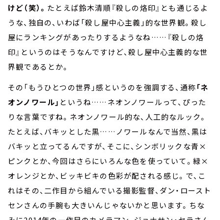
けど（笑）。
たとえば鈴木清順『殺しの烙印』とも通じるよ
うな、独自の、いわば「殺し屋中心主義」的な世界観。殺し
屋にランキングがあったりするようなね……『殺しの烙
印』というのはそうなんですけど、殺し屋中心主義的な世
界観であるとか。
その「もうひとつの世界」感というのを強調する、通称
「ネ
オンノワール」
というね……ネオンノワールって、ぴった
りな言葉ですね。ネオンノワール的な、人工的なルック。
たとえば、バキッとした黒……ノワールなんで当然、黒は
バキッと立ってるんですが、そこに、シンボリックな青×
ピンクとか、今回はさらにいろんな色を使っていて。緑×
オレンジとか、ビッキビキの色彩が配される感じ。で、こ
れはその、二作目から組んでいる撮影監督、ダン・ロースト
センさんの手腕も大きいんじゃないかと思います。ちな
みに2014年の一作目のカメラマン、ジョナサン・セラさん