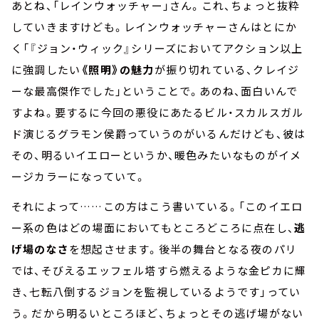
あとね、「レインウォッチャー」さん。これ、ちょっと抜粋
していきますけども。レインウォッチャーさんはとにか
く「『ジョン・ウィック』シリーズにおいてアクション以上
に強調したい
《照明》の魅力
が振り切れている、クレイジ
ーな最高傑作でした」ということで。あのね、面白いんで
すよね。要するに今回の悪役にあたるビル・スカルスガル
ド演じるグラモン侯爵っていうのがいるんだけども、彼は
その、明るいイエローというか、暖色みたいなものがイメ
ージカラーになっていて。
それによって……この方はこう書いている。「このイエロ
ー系の色はどの場面においてもところどころに点在し、
逃
げ場のなさ
を想起させます。後半の舞台となる夜のパリ
では、そびえるエッフェル塔すら燃えるような金ピカに輝
き、七転八倒するジョンを監視しているようです」ってい
う。だから明るいところほど、ちょっとその逃げ場がない