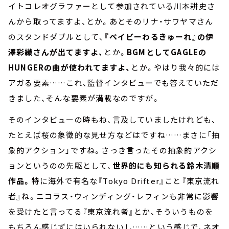
イトコレオグラファーとして参加されている川本耕史さ
んから取ってますよ、とか。あとそのリナ・サワヤマさん
のスタンドダブルとして、
『ベイビーわるきゅーれ』の伊
澤彩織さんが出てますよ、
とか。
BGMとしてGAGLEの
HUNGERの曲が使われてますよ、
とか。やはり我々的には
アガる要素……これ、監督インタビューでも答えていただ
きました、そんな要素が満載なのですが。
そのインタビューの時もね、言及していましたけれども、
たとえば桜の象徴的な見せ方などはですね……まさに「抽
象的アクション」ですね。さっき言ったその抽象的アクシ
ョンというのの先駆として、
世界的にも知られる鈴木清順
作品。
特に海外で有名な『Tokyo Drifter』こと『東京流れ
者』ね。ニコラス・ウィンディング・レフィンも非常に影響
を受けたと言ってる『東京流れ者』とか、そういうものを
もちろん感じずにはいられないし……という感じで、ネオ