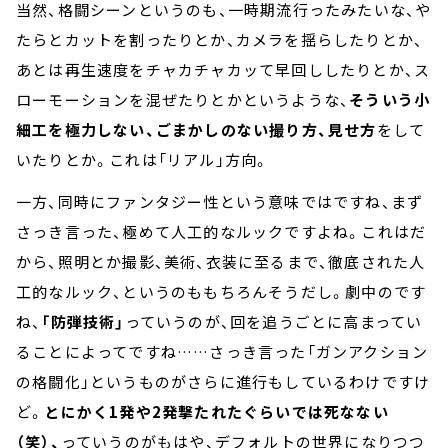
当然、格闘シーンというのも、一時期流行ったみたいな、や
たらとカットを割ったりとか、カメラを揺らしたりとか、
あとは再生速度をチャカチャカッて早回ししたりとか、ス
ローモーションを混ぜたりとかというような、
そういう小
細工を極力しない、ごまかしのない撮り方、見せ方
をして
いたりとか。これは「リアル」方向。
一方、同時にファンタジー性という意味ではですね、まず
さっき言った、極めて人工的なルックですよね。これはだ
から、照明とか撮影、美術、衣装に至るまで、徹底された人
工的なルック、というのももちろんそうだし。劇中のです
ね、
「防弾技術」
っていうのが、回を追うごとに高まってい
ることによってですね……さっき言った「ガンアクション
の格闘化」というものがさらに進行もしているわけですけ
ど。
とにかく1発や2発撃たれたぐらいでは死なない
（笑）、
っていうのがもはや、デフォルトの世界になりつつ