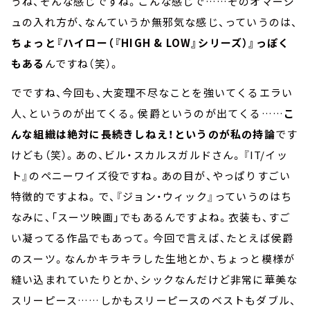
うね、そんな感じですね。こんな感じで……そのオマージ
ュの入れ方が、なんていうか無邪気な感じ、っていうのは、
ちょっと『ハイロー（『HIGH & LOW』シリーズ）』っぽく
もある
んですね（笑）。
でですね、今回も、大変理不尽なことを強いてくるエラい
人、というのが出てくる。侯爵というのが出てくる……
こ
んな組織は絶対に長続きしねえ！というのが私の持論
です
けども（笑）。あの、ビル・スカルスガルドさん。『IT/イッ
ト』のペニーワイズ役ですね。あの目が、やっぱりすごい
特徴的ですよね。で、『ジョン・ウィック』っていうのはち
なみに、「スーツ映画」でもあるんですよね。衣装も、すご
い凝ってる作品でもあって。今回で言えば、たとえば侯爵
のスーツ。なんかキラキラした生地とか、ちょっと模様が
縫い込まれていたりとか、シックなんだけど非常に華美な
スリーピース……しかもスリーピースのベストもダブル、