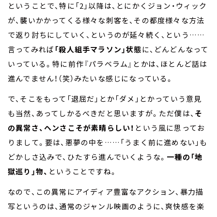
ということで、特に「2」以降は、とにかくジョン・ウィック
が、襲いかかってくる様々な刺客を、その都度様々な方法
で返り討ちにしていく、というのが延々続く、という……
言ってみれば
「殺人組手マラソン」状態
に、どんどんなって
いっている。特に前作『パラベラム』とかは、ほとんど話は
進んでません！（笑）みたいな感じになっている。
で、そこをもって「退屈だ」とか「ダメ」とかっていう意見
も当然、あってしかるべきだと思いますが。ただ僕は、
そ
の異常さ、ヘンさこそが素晴らしい！
という風に思ってお
りまして。要は、悪夢の中を……「うまく前に進めない」も
どかしさ込みで、ひたすら進んでいくような。
一種の「地
獄巡り」物、
ということですね。
なので、この異常にアイディア豊富なアクション、暴力描
写というのは、通常のジャンル映画のように、爽快感を楽