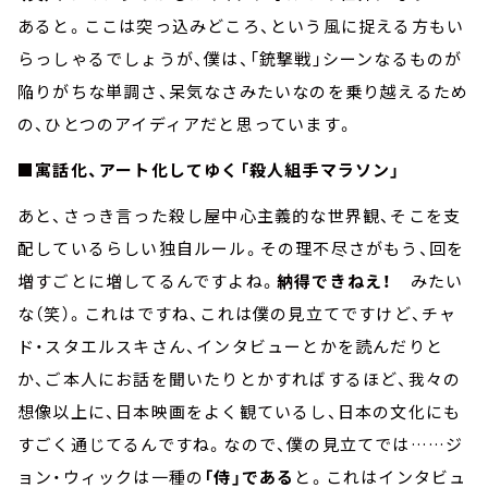
あると。ここは突っ込みどころ、という風に捉える方もい
らっしゃるでしょうが、僕は、「銃撃戦」シーンなるものが
陥りがちな単調さ、呆気なさみたいなのを乗り越えるため
の、ひとつのアイディアだと思っています。
■寓話化、アート化してゆく「殺人組手マラソン」
あと、さっき言った殺し屋中心主義的な世界観、そこを支
配しているらしい独自ルール。その理不尽さがもう、回を
増すごとに増してるんですよね。
納得できねえ！
みたい
な（笑）。これはですね、これは僕の見立てですけど、チャ
ド・スタエルスキさん、インタビューとかを読んだりと
か、ご本人にお話を聞いたりとかすればするほど、我々の
想像以上に、日本映画をよく観ているし、日本の文化にも
すごく通じてるんですね。なので、僕の見立てでは……ジ
ョン・ウィックは一種の
「侍」である
と。これはインタビュ