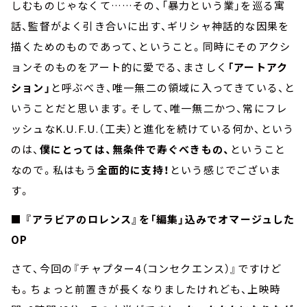
しむものじゃなくて……その、「暴力という業」を巡る寓
話、監督がよく引き合いに出す、ギリシャ神話的な因果を
描くためのものであって、ということ。同時にそのアクシ
ョンそのものをアート的に愛でる、まさしく
「アートアク
ション」
と呼ぶべき、唯一無二の領域に入ってきている、と
いうことだと思います。そして、唯一無二かつ、常にフレ
ッシュなK.U.F.U.（工夫）と進化を続けている何か、という
のは、
僕にとっては、無条件で寿ぐべきもの、
ということ
なので。私はもう
全面的に支持！
という感じでございま
す。
■ 『アラビアのロレンス』を「編集」込みでオマージュした
OP
さて、今回の『チャプター4（コンセクエンス）』ですけど
も。ちょっと前置きが長くなりましたけれども、上映時