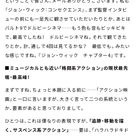
ということで皆さん、メールありがとうございます。私も
『ジョン・ウィック：コンセクエンス』、まず監督インタビ
ューの前にも一足先に観させていただいたりとか、あとは
バルト9でドルビーシネマ……もう色も音もビッキビキ
で、最高でしたね！ ドルビーシネマね。それで観てきた
りとか。計、通しで4回は見てるかな？ 最低でも。みたい
な感じですね。『ジョン・ウィック チャプター4』です。
■ミュージカルとも近い「格闘系アクション」の現状最先
端・最高峰！
まずですね、ちょっと本題に入る前に……「アクション映
画」と一口に言いますが、大きく言って二つの系統という
か、要素があると思っておりまして。
ひとつは、これは僕なりの表現ですが、
「追跡・移動を描
く、サスペンス系アクション」
……要は、「ハラハラドキド