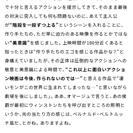
で十分と言えるアクションを提示してきて、そのまま最後
の対決に突入しても何も問題ないのに、あえて主人公
が
“階段を一段ずつ上る”
というシーンを入れることに、
作り手たちの、ただ単に迫力のある映像を作るとかではな
い
“美意識”
を感じました。上映時間が180分近くあると
知ったときは“作り手たちのエゴを感じる作品かな？“と
身構えていましたが、その正体は圧倒的なアクションへの
敬意と美意識による時間で、
“これ以上に面白いアクショ
ン映画は今後、作られないのでは…”
と思える作品で“凄
いモンがこの世界に生まれてしまったな…”と思いながら
劇場を後にしました」。ああ、オマージュで言うと、あの侯
爵が最初にウィンストンたちを呼び出すところの照明と
いうか、光の当たり方の感じは、ベルナルド・ベルトルッ
チ風だ、とかね。ありますよね。