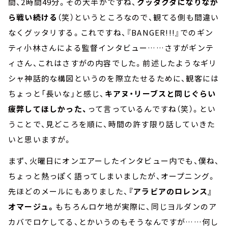
間、2時間49分。その大半がですね、
クッタクタになりなが
ら戦い続ける
（笑）というところなので、観てる側も間違い
なくグッタリする。これですね、『BANGER!!!』でのギン
ティ小林さんによる監督インタビュー……さすがギンテ
ィさん、これはさすがの内容でした。前述したようなギリ
シャ神話的な構図というのを際立たせるために、観客には
ちょっと「長いな」と感じ、
キアヌ・リーブスと同じぐらい
疲弊してほしかった、
って言っているんですね（笑）。とい
うことで、見どころを順に、時間の許す限り話していきた
いと思いますが。
まず、火曜日にオンエアーしたインタビュー内でも、僕ね、
ちょっと熱っぽく語ってしまいましたが、オープニング。
先ほどのメールにもありました、
『アラビアのロレンス』
オマージュ。
もちろんロケ地が実際に、同じヨルダンのア
カバでロケしてる、とかいうのもそうなんですが……何し