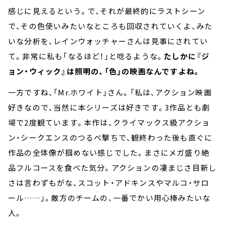
感じに見えるという。で、それが最終的にラストシーン
で、その色使いみたいなところも回収されていくよ、みた
いな分析を、レインウォッチャーさんは見事にされてい
て。非常に私も「なるほど！」と唸るような。
たしかに『ジ
ョン・ウィック』は照明の、「色」の映画なんですよね。
一方ですね、「Mr.ホワイト」さん。「私は、アクション映画
好きなので、当然に本シリーズは好きです。3作品とも劇
場で2度観ています。本作は、クライマックス級アクショ
ン・シークエンスのつるべ撃ちで、観終わった後も直ぐに
作品の全体像が掴めない感じでした。まさにメガ盛り絶
品フルコースを食べた気分。アクションの凄まじさ目新し
さは言わずもがな、スコット・アドキンスやマルコ・サロ
ール……」。敵方のチームの、一番でかい用心棒みたいな
人。