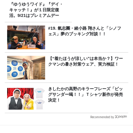
『ゆうゆうワイド』『デイ・
キャッチ！』が１日限定復
活。9/21はプレミアムデー
#19. 氣志團・綾小路 翔さんと「シノフ
ェス」夢のブッキング対談！！
【“着たほうが涼しい”は本当か？】ワー
クマンの暑さ対策ウェア、実力検証！
きしたかの高野のキラーフレーズ「ビッ
グサンダー喝！！」Ｔシャツ新作が発売
決定！
Recommended by