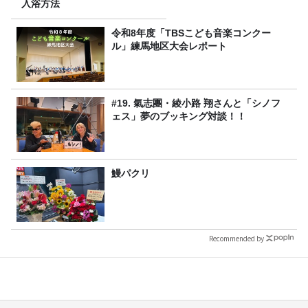
入浴方法
令和8年度「TBSこども音楽コンクー
ル」練馬地区大会レポート
#19. 氣志團・綾小路 翔さんと「シノフ
ェス」夢のブッキング対談！！
鰻パクリ
Recommended by