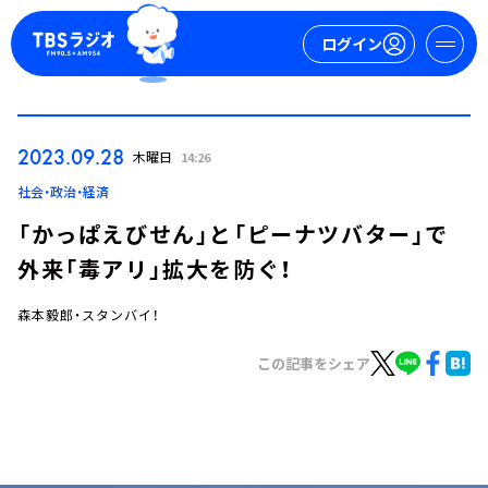
ログイン
マイページ
2023.09.28
木曜日
14:26
新規会員登録
ログイン
社会・政治・経済
「かっぱえびせん」と「ピーナツバター」で
外来「毒アリ」拡大を防ぐ！
森本毅郎・スタンバイ！
この記事をシェア
今日の番組表
週間番組表
トピックス
TBS Podcast