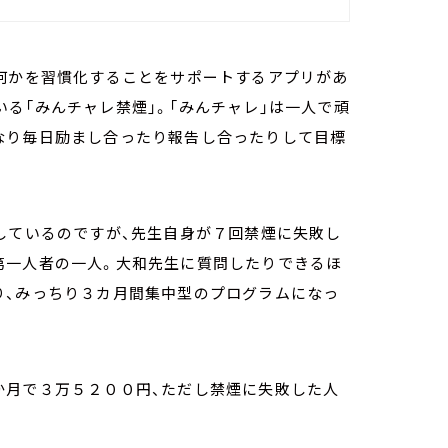
、何かを習慣化することをサポートするアプリがあ
る「みんチャレ禁煙」。「みんチャレ」は一人で頑
なり毎日励まし合ったり報告し合ったりして目標
しているのですが、先生自身が７回禁煙に失敗し
第一人者の一人。大和先生に質問したりできるほ
り、みっちり３カ月間集中型のプログラムになっ
か月で３万５２００円、ただし禁煙に失敗した人