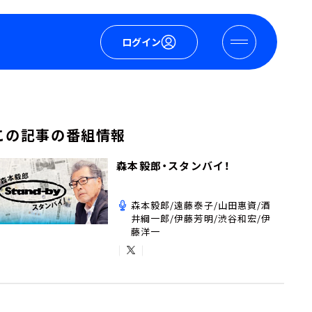
ログイン
この記事の番組情報
森本毅郎・スタンバイ！
森本毅郎/遠藤泰子/山田惠資/酒
井綱一郎/伊藤芳明/渋谷和宏/伊
藤洋一