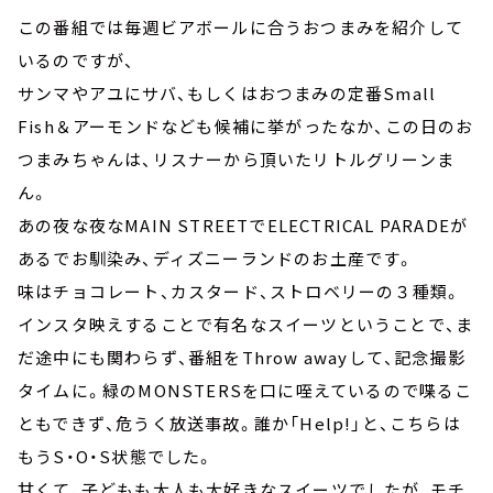
この番組では毎週ビアボールに合うおつまみを紹介して
いるのですが、
サンマやアユにサバ、もしくはおつまみの定番Small
Fish＆アーモンドなども候補に挙がったなか、この日のお
つまみちゃんは、リスナーから頂いたリトルグリーンま
ん。
あの夜な夜なMAIN STREETでELECTRICAL PARADEが
あるでお馴染み、ディズニーランドのお土産です。
味はチョコレート、カスタード、ストロベリーの３種類。
インスタ映えすることで有名なスイーツということで、ま
だ途中にも関わらず、番組をThrow awayして、記念撮影
タイムに。緑のMONSTERSを口に咥えているので喋るこ
ともできず、危うく放送事故。誰か「Help!」と、こちらは
もうS・O・S状態でした。
甘くて、子どもも大人も大好きなスイーツでしたが、モチ