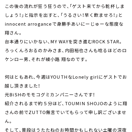
この後の流れが狂う狂うので、「ゲスト来てから乾杯しま
しょう！」と指示を出すと、「うるさい！早く飲ませろ！」と
innocent arroganceで身勝手あいにーじゅーな態度な
翔さん。
台本通りにいかない、MY WAYを突き進むROCK STAR。
ろっくんろおるのかみさま、内田裕也さんも唸るほどのロ
ケンロー男、それが綾小路 翔なのです。
何はともあれ、今週はYOUTHなLonely girlにゲストでお
越し頂きました！
元BiSHのモモコグミカンパニーさんです！
紹介されるまで約５分ほど、TOUMIN SHOJOのように翔
さんの前でZUTTO無言でいてもらって申し訳ございませ
ん。
そして、普段はうたたねのお時間かもしれない土曜の深夜