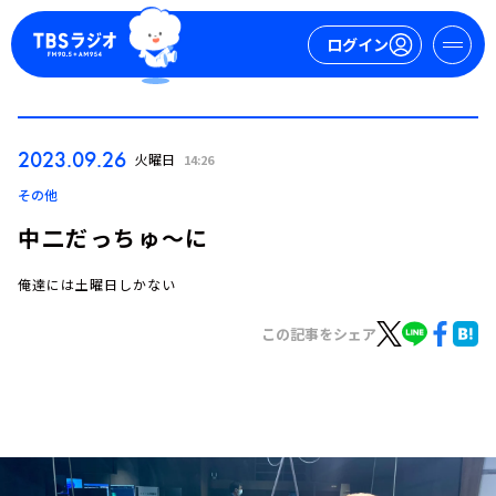
ログイン
マイページ
2023.09.26
火曜日
14:26
新規会員登録
ログイン
その他
中二だっちゅ～に
俺達には土曜日しかない
この記事をシェア
今日の番組表
週間番組表
トピックス
TBS Podcast