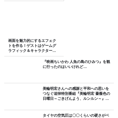
画面を魅力的にするエフェク
トを作る！ゲストはゲームグ
ラフィック＆キャラクター専
攻の遠藤里桜さん！
『映画ちいかわ 人魚の島のひみつ』を観
に行ったのはいいけれど…
美輪明宏さんへの感謝と平和への思いを
つなぐ追悼特別番組『美輪明宏 薔薇色の
日曜日～ごきげんよう、ルンルン～』
8/9（日）16時放送
タイヤの空気圧は〇〇くらいの硬さがベ