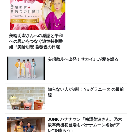
美輪明宏さんへの感謝と平和
への思いをつなぐ追悼特別番
組『美輪明宏 薔薇色の日曜日
～ごきげんよう、ルンルン
～』8/9（日）16時放送
妄想散歩へ出発！サカイJr.が愛を語る
知らない人が8割！？#グラニータ の最前
線
JUNK バナナマン「梅澤美波さん、乃木
坂卒業後初登場もバナナムーン名物“ア
レ”を喰らう」