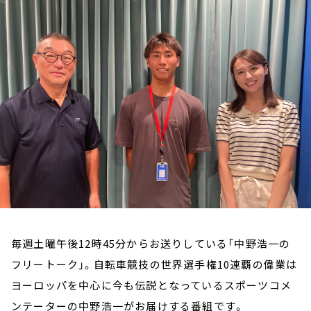
お知らせ
イベント・グッズ
YouTube
会社情報
毎週土曜午後12時45分からお送りしている「中野浩一の
フリートーク」。自転車競技の世界選手権10連覇の偉業は
ヨーロッパを中心に今も伝説となっているスポーツコメ
ンテーターの中野浩一がお届けする番組です。