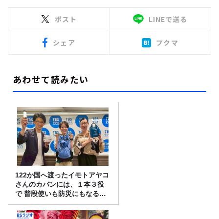
ポスト
LINEで送る
シェア
ブクマ
あわせて読みたい
122か国へ渡ったイモトアヤコ
さんのカバンには、１本３役
で 普段使いも防災にもなる最
強の棒が入っていた！