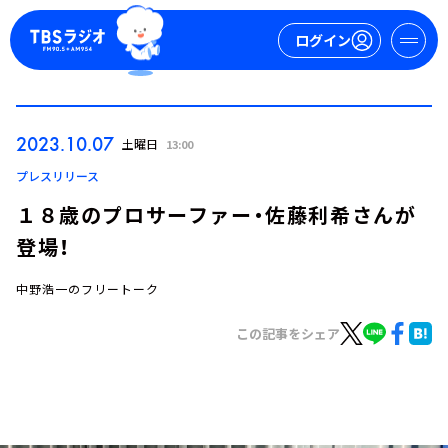
ログイン
マイページ
2023.10.07
土曜日
13:00
新規会員登録
ログイン
プレスリリース
１８歳のプロサーファー・佐藤利希さんが
登場！
中野浩一のフリートーク
この記事をシェア
今日の番組表
週間番組表
トピックス
TBS Podcast