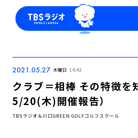
今日の番組表
トピッ
週間番組表
TBS
Podca
お知ら
2021.05.27
木曜日
14:42
クラブ＝相棒 その特徴を知る
5/20(木)開催報告）
TBSラジオ＆川口GREEN GOLFゴルフスクール