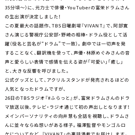
35分頃～）に、元力士で俳優・YouTuberの富栄ドラムさん
の生出演が決定しました！
この夏最大の話題作、TBS日曜劇場『VIVANT』で、阿部寛
さん演じる警視庁公安部・野崎の相棒・ドラム役として活
躍（役名と芸名が“ドラム”で一致）。劇中では一切声を発
することなく、翻訳機を使って、声優・林原めぐみさんの音
声と愛らしい表情で感情を伝える姿が「可愛い」「癒し」
と、大きな反響を呼びました。
公式グッズとして、アクリルスタンドが発売されるほどの
人気となったドラムですが、
26日のTBSラジオ『#ふらっと』が、富栄ドラムさんのドラ
マ放送以後、テレビ・ラジオ通じて初の声出しとなります！
メインパーソナリティの向井慧も全話を視聴し、ドラムさ
んに並々ならぬ想いがある様子。福澤監督やモンゴルロ
ケについてなど、『VIVANT』の裏話満載でお届けします。