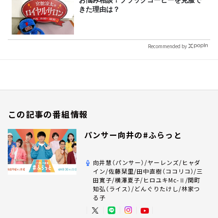
お悩み相談！ブラックコーヒーを克服で
きた理由は？
Recommended by
この記事の番組情報
パンサー向井の#ふらっと
向井慧（パンサー）/ヤーレンズ/ヒャダ
イン/佐藤栞里/田中直樹（ココリコ）/三
田寛子/横澤夏子/ヒロユキMc-Ⅱ/関町
知弘（ライス）/どんぐりたけし/林家つ
る子