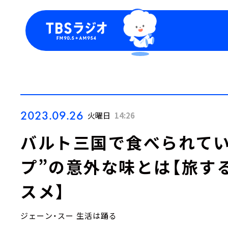
今日の番組表
トピッ
週間番組表
TBS
Podca
お知ら
2023.09.26
火曜日
14:26
バルト三国で食べられてい
プ”の意外な味とは【旅す
スメ】
ジェーン・スー 生活は踊る