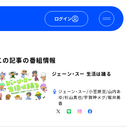
ログイン
この記事の番組情報
ジェーン・スー 生活は踊る
ジェーン・スー/小笠原亘/山内あ
ゆ/杉山真也/宇賀神メグ/堀井美
香