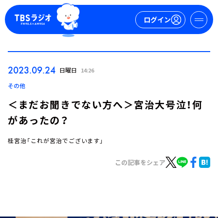
ログイン
マイページ
2023.09.24
日曜日
14:26
新規会員登録
ログイン
その他
＜まだお聞きでない方へ＞宮治大号泣！何
があったの？
桂宮治「これが宮治でございます」
この記事をシェア
今日の番組表
週間番組表
トピックス
TBS Podcast