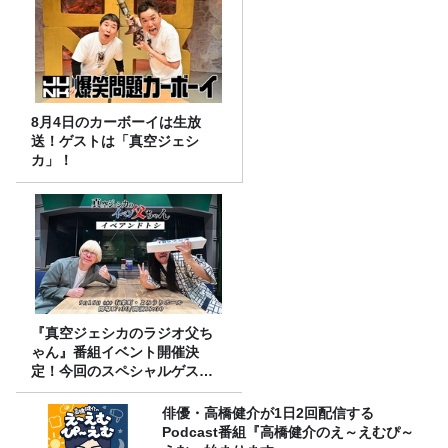
8月4日のカーボーイは生放
送！ゲストは「真空ジェシ
カ」！
『真空ジェシカのラジオ父ち
ゃん』番組イベント開催決
定！今回のスペシャルゲスト
は、タカアンドトシ！
俳優・高橋健介が1日2回配信する
Podcast番組『高橋健介のえ～えむぴ～