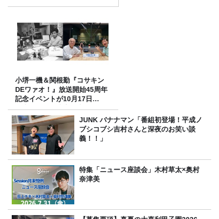
小堺一機＆関根勤『コサキン
DEワァオ！』放送開始45周年
記念イベントが10月17日
（土）に開催決定！本日より
FC先行受付スタート！
JUNK バナナマン「番組初登場！平成ノ
ブシコブシ吉村さんと深夜のお笑い談
義！！」
特集「ニュース座談会」木村草太×奥村
奈津美