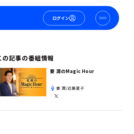
ログイン
この記事の番組情報
要 潤のMagic Hour
要 潤/近藤夏子