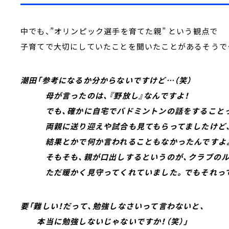
中でも、”オリンピック選手を育てた親” という観点で
子育てで大切にしていたことを聞いたことがあるそうで
潮田「参考になるか分からないですけど…（笑）
母が言ったのは、『野放し』なんですよ！
でも、確かに自宅でバドミントンの話をすることっ
両親に送り迎えや試合も見てもらってましたけど
結果とかで何か言われることもなかったんですよ
そもそも、親が口出しするというのが、クラブのルー
ただ暖かく見守ってくれていました。でもそれって1
要「難しい！だって、勉強しなさいって言わないと、
本当に勉強しないじゃないですか！（笑）」