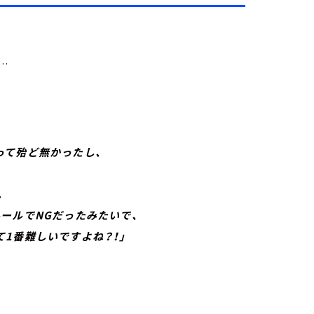
…
て殆ど無かったし、
、
。
ルでNGだったみたいで、
番難しいですよね？！」