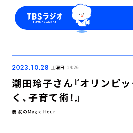
今日の番組表
トピッ
週間番組表
TBS
Podca
お知ら
2023.10.28
土曜日
14:26
潮田玲子さん『オリンピッ
く、子育て術！』
要 潤のMagic Hour