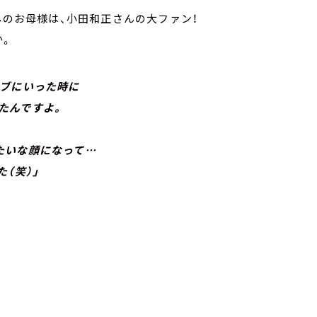
んのお母様は、小田和正さんの大ファン！
か。
イブにいった時に
たんですよ。
いな顔になって…
（笑）」