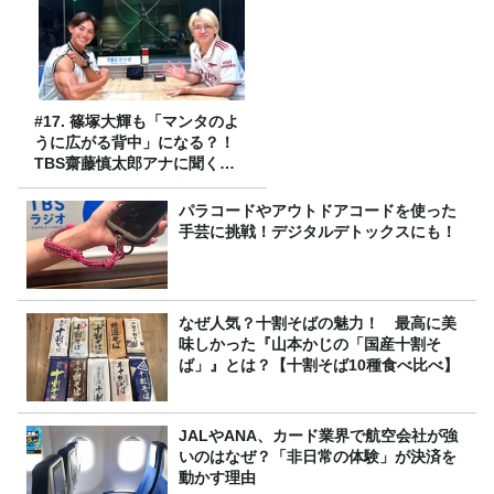
#17. 篠塚大輝も「マンタのよ
うに広がる背中」になる？！
TBS齋藤慎太郎アナに聞くメ
ンズフィジークの魅力！！
パラコードやアウトドアコードを使った
手芸に挑戦！デジタルデトックスにも！
なぜ人気？十割そばの魅力！ 最高に美
味しかった『山本かじの「国産十割そ
ば」』とは？【十割そば10種食べ比べ】
JALやANA、カード業界で航空会社が強
いのはなぜ？「非日常の体験」が決済を
動かす理由