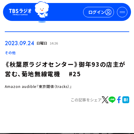
ログイン
マイページ
2023.09.24
日曜日
14:26
新規会員登録
ログイン
その他
《秋葉原ラジオセンター》御年93の店主が
営む、菊地無線電機 #25
Amazon audible『東京閾値（tracks）』
この記事をシェア
今日の番組表
週間番組表
トピックス
TBS Podcast