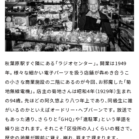
秋葉原駅すぐ隣にある「ラジオセンター」。開業は
1949
年。様々な細かい電子パーツを扱う店舗が犇めき合うこ
の小さな商業施設の二階にあるのが今回、お邪魔した「菊
地無線電機」。店主の菊地さんは昭和
4
年（
1929
年）生まれ
の
94
歳。先ほどの阿久悠より八つ年上であり、同級生に誰
がいるのかといえばオードリー・ヘプバーンです。放送で
もあった通り、さらりと「
GHQ
」や「進駐軍」という単語を
繰り出されます。それこそ「区役所の人」くらいの軽さで。
歴史の地層が眼前に聳え、崩れ、肩まで埋まります。