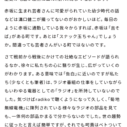
赤坂に生まれ芸者さんに可愛がられていた幼少時代の話
などは溝口健二が撮ってないのがおかしいほど。毎日の
ように赤坂に通勤している我々からすれば、赤坂は「吉そ
ば」がある町です。あとは「スナック玉ちゃん」でしょう
か。間違っても芸者さんがいる町ではないのです。
さて戦前から戦後にかけての壮絶なエピソードが語られ
るなか、徐々に私たちの心に翳りが生じ、広がっていくの
がわかります。ある意味では「告白」に近いのですが私た
ち（少なくとも筆者）は、ラジオ番組の仕事をしていながら
もいわゆる電器としての「ラジオ」を所持していないので
した。気づけば
radiko
で聴くようになって久しく、「菊地
無線電機」に陳列されている様々なラジオの部品を見て
も、一体何の部品かまるで分からないのでした。世の趨勢
に従ったと言えば簡単ですが、それでも呵責はベトついて