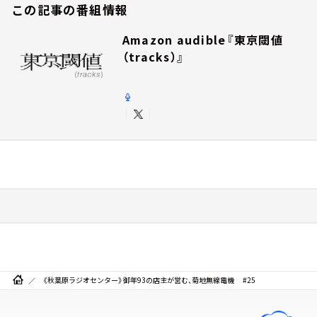
この記事の番組情報
Amazon audible『東京閾値
（tracks）』
《秋葉原ラジオセンター》御年93の店主が営む、菊地無線電機 #25