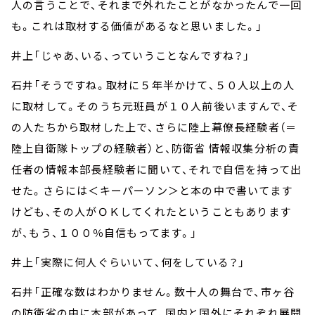
人の言うことで、それまで外れたことがなかったんで一回
も。これは取材する価値があるなと思いました。」
井上「じゃあ、いる、っていうことなんですね？」
石井「そうですね。取材に５年半かけて、５０人以上の人
に取材して。そのうち元班員が１０人前後いますんで、そ
の人たちから取材した上で、さらに陸上幕僚長経験者（＝
陸上自衛隊トップの経験者）と、防衛省 情報収集分析の責
任者の情報本部長経験者に聞いて、それで自信を持って出
せた。さらには＜キーパーソン＞と本の中で書いてます
けども、その人がＯＫしてくれたということもあります
が、もう、１００％自信もってます。」
井上「実際に何人ぐらいいて、何をしている？」
石井「正確な数はわかりません。数十人の舞台で、市ヶ谷
の防衛省の中に本部があって、国内と国外にそれぞれ展開