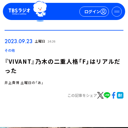
ログイン
マイページ
2023.09.23
土曜日
14:26
新規会員登録
ログイン
その他
『VIVANT』乃木の二重人格「F」はリアルだ
った
井上貴博 土曜日の「あ」
この記事をシェア
今日の番組表
週間番組表
トピックス
TBS Podcast