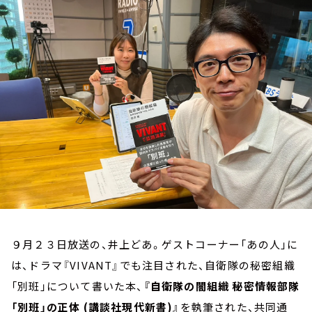
お知らせ
イベント・グッズ
YouTube
会社情報
９月２３日放送の、井上どあ。ゲストコーナー「あの人」に
は、ドラマ『VIVANT』でも注目された、自衛隊の秘密組織
「別班」について書いた本、
『自衛隊の闇組織 秘密情報部隊
「別班」の正体 (講談社現代新書)』
を執筆された、共同通