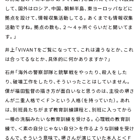
して、国外はロシア、中国、朝鮮半島、東ヨーロッパなどに
拠点を設けて、情報収集活動してる。あくまでも情報収集
活動ですね。拠点の数も、２～４ヶ所ぐらいだと聞いてま
す。」
井上「VIVANTをご覧になってて、これは違うなとか、これ
は合ってるなとか、具体的に何かありますか？」
石井「海外の警察部隊と銃撃戦をやったり、殺人をした
り、破壊工作をしたり、そういったことはしていません。
僕が福田監督の描き方が面白いなと思うのは、主役の堺さ
んが二重人格で＜Ｆ＞という人格（を持っていた）。あれ
は、別班員たちがまず教育訓練課程と、別班に入ってから
一種の洗脳みたいな教育訓練を受ける。心理戦の教育訓
練で、＜素の自分じゃない自分＞を作るような訓練を受け
るんで、そういう意味で、堺さんが演じていた本人と＜Ｆ