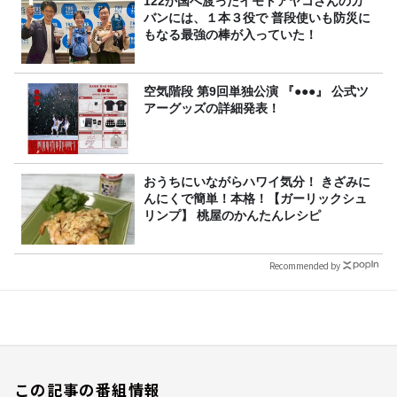
122か国へ渡ったイモトアヤコさんのカ
バンには、１本３役で 普段使いも防災に
もなる最強の棒が入っていた！
空気階段 第9回単独公演 『●●●』 公式ツ
アーグッズの詳細発表！
おうちにいながらハワイ気分！ きざみに
んにくで簡単！本格！【ガーリックシュ
リンプ】 桃屋のかんたんレシピ
Recommended by
この記事の番組情報