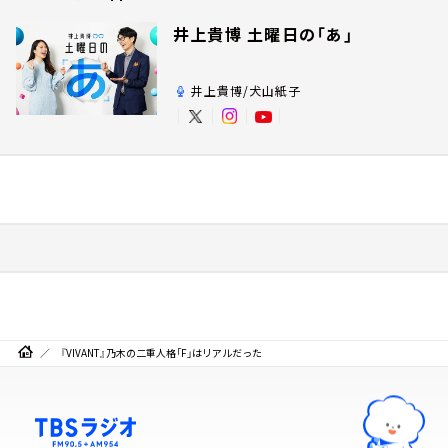
井上貴博 土曜日の「あ」
井上貴博/犬山紙子
『VIVANT』乃木の二重人格「F」はリアルだった