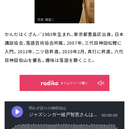
かんだはくざん／1983年生まれ、東京都豊島区出身。日本
講談協会、落語芸術協会所属。2007年、三代目神田松鯉に
入門。2012年、二ツ目昇進。2020年2月、真打に昇進。六代
目神田伯山を襲名。趣味は落語を聴くこと。
タイムフリーで聴く