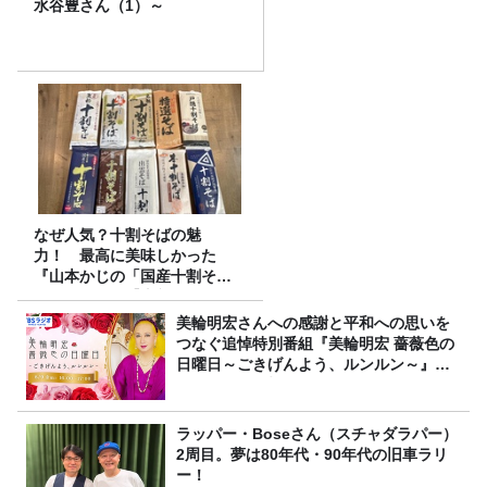
水谷豊さん（1）～
なぜ人気？十割そばの魅
力！ 最高に美味しかった
『山本かじの「国産十割そ
ば」』とは？【十割そば10種
食べ比べ】
美輪明宏さんへの感謝と平和への思いを
つなぐ追悼特別番組『美輪明宏 薔薇色の
日曜日～ごきげんよう、ルンルン～』
8/9（日）16時放送
ラッパー・Boseさん（スチャダラパー）
2周目。夢は80年代・90年代の旧車ラリ
ー！