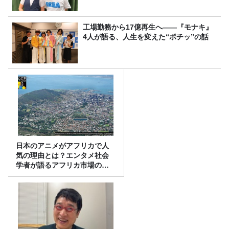
工場勤務から17億再生へ——『モナキ』
4人が語る、人生を変えた“ポチッ”の話
日本のアニメがアフリカで人
気の理由とは？エンタメ社会
学者が語るアフリカ市場のリ
アル