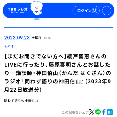
ログイン
マイページ
2023.09.23
土曜日
14:26
新規会員登録
ログイン
その他
【まだお聞きでない方へ】綾戸智恵さんの
LIVEに行ったり、藤原喜明さんとお話した
り…講談師・神田伯山（かんだ はくざん）の
ラジオ『問わず語りの神田伯山』（2023年9
月22日放送分）
今日の番組表
週間番組表
問わず語りの神田伯山
トピックス
この記事をシェア
TBS Podcast