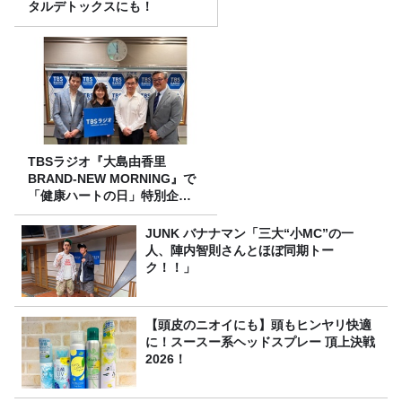
タルデトックスにも！
TBSラジオ『大島由香里
BRAND-NEW MORNING』で
「健康ハートの日」特別企画
を8/10（月）に放送
JUNK バナナマン「三大“小MC”の一
人、陣内智則さんとほぼ同期トー
ク！！」
【頭皮のニオイにも】頭もヒンヤリ快適
に！スースー系ヘッドスプレー 頂上決戦
2026！