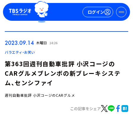
ログイン
マイページ
2023.09.14
木曜日
14:26
新規会員登録
ログイン
バラエティ・お笑い
第363回週刊自動車批評 小沢コージの
CARグルメブレンボの新ブレーキシステ
ム、センシファイ
週刊自動車批評 小沢コージのCARグルメ
今日の番組表
この記事をシェア
週間番組表
トピックス
TBS Podcast