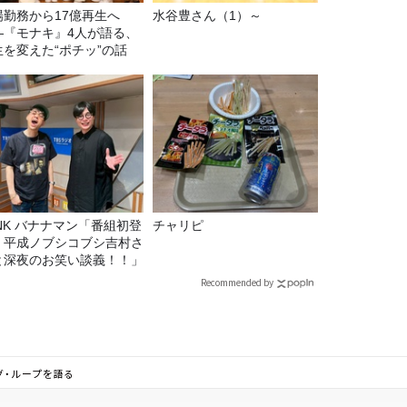
場勤務から17億再生へ
水谷豊さん（1）～
—『モナキ』4人が語る、
生を変えた“ポチッ”の話
マン「番組初登
チャリピ
！平成ノブシコブシ吉村さ
と深夜のお笑い談義！！」
Recommended by
グ・ループを語る