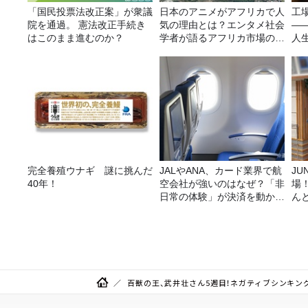
「国民投票法改正案」が衆議
日本のアニメがアフリカで人
工
院を通過。 憲法改正手続き
気の理由とは？エンタメ社会
—
はこのまま進むのか？
学者が語るアフリカ市場のリ
人
アル
完全養殖ウナギ 謎に挑んだ
JALやANA、カード業界で航
JUNK バナナ
40年！
空会社が強いのはなぜ？「非
場
日常の体験」が決済を動かす
ん
理由
百獣の王、武井壮さん5週目！ネガティブシンキン