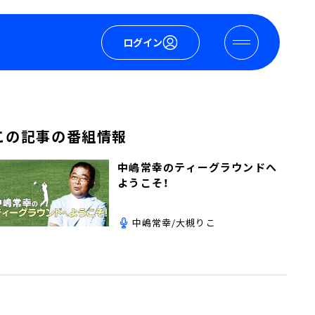
ログイン
この記事の番組情報
中嶋常幸のティーグラウンドへ
ようこそ！
中嶋常幸/大槻りこ