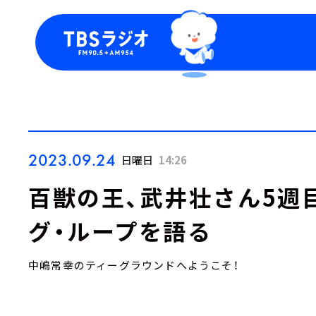
今日の番組表
トピッ
週間番組表
TBS
Podca
お知ら
2023.09.24
日曜日
14:26
百獣の王、武井壮さん5週
グ・ループを語る
中嶋常幸のティーグラウンドへようこそ！