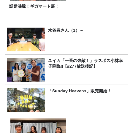
話題沸騰！ギガマート展！
水谷豊さん（1）～
ユイカ「一番の強敵！」ラスボス小林幸
子降臨‼【#277放送後記】
「Sunday Heavens」販売開始！