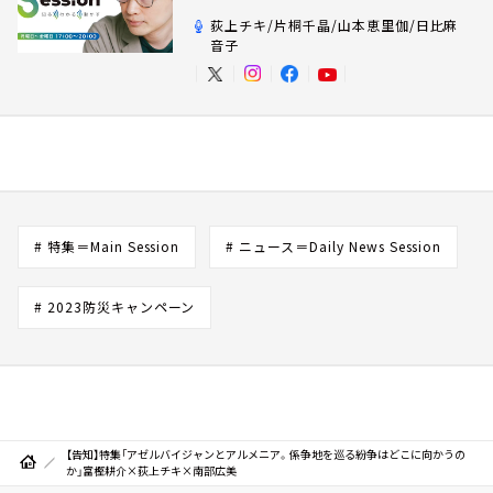
荻上チキ/片桐千晶/山本恵里伽/日比麻
音子
# 特集＝Main Session
# ニュース＝Daily News Session
# 2023防災キャンペーン
【告知】特集「アゼルバイジャンとアルメニア。係争地を巡る紛争はどこに向かうの
か」富樫耕介×荻上チキ×南部広美