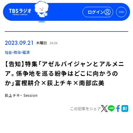
ログイン
マイページ
2023.09.21
木曜日
14:26
新規会員登録
ログイン
社会・政治・経済
【告知】特集「アゼルバイジャンとアルメニ
ア。係争地を巡る紛争はどこに向かうの
か」富樫耕介×荻上チキ×南部広美
荻上チキ・ Session
今日の番組表
この記事をシェア
週間番組表
トピックス
TBS Podcast