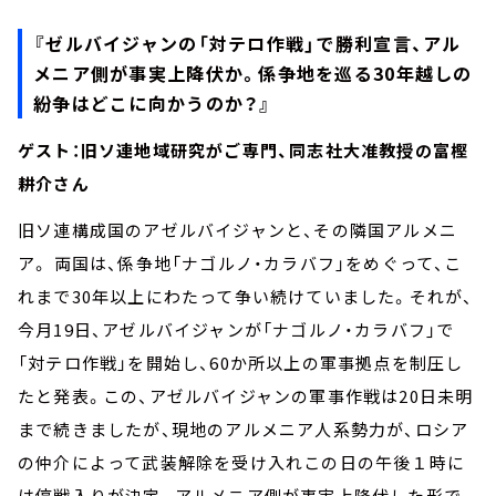
『ゼルバイジャンの「対テロ作戦」で勝利宣言、アル
メニア側が事実上降伏か。係争地を巡る30年越しの
紛争はどこに向かうのか？』
ゲスト：旧ソ連地域研究がご専門、同志社大准教授の富樫
耕介さん
旧ソ連構成国のアゼルバイジャンと、その隣国アルメニ
ア。 両国は、係争地「ナゴルノ・カラバフ」をめぐって、こ
れまで30年以上にわたって争い続けていました。それが、
今月19日、アゼルバイジャンが「ナゴルノ・カラバフ」で
「対テロ作戦」を開始し、60か所以上の軍事拠点を制圧し
たと発表。この、アゼルバイジャンの軍事作戦は20日未明
まで続きましたが、現地のアルメニア人系勢力が、ロシア
の仲介によって武装解除を受け入れこの日の午後１時に
は停戦入りが決定。アルメニア側が事実上降伏した形で