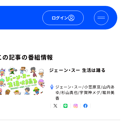
ログイン
この記事の番組情報
ジェーン・スー 生活は踊る
ジェーン・スー/小笠原亘/山内あ
ゆ/杉山真也/宇賀神メグ/堀井美
香