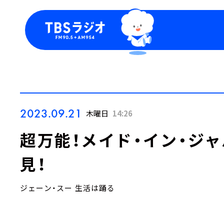
今日の番組表
トピッ
週間番組表
TBS
Podca
お知ら
2023.09.21
木曜日
14:26
超万能！メイド・イン・ジ
見！
ジェーン・スー 生活は踊る