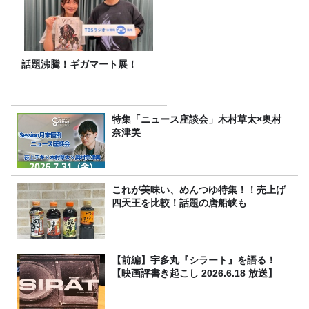
話題沸騰！ギガマート展！
特集「ニュース座談会」木村草太×奥村
奈津美
これが美味い、めんつゆ特集！！売上げ
四天王を比較！話題の唐船峡も
【前編】宇多丸『シラート』を語る！
【映画評書き起こし 2026.6.18 放送】