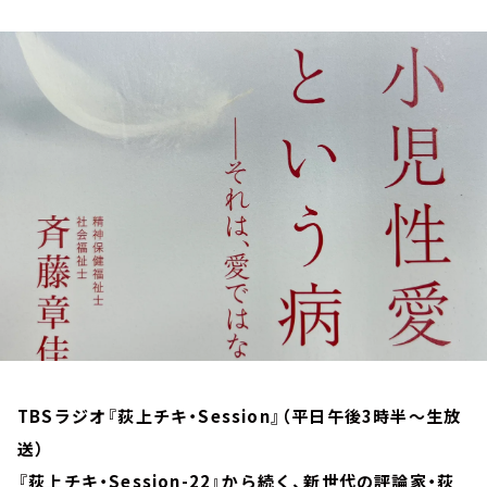
お知らせ
イベント・グッズ
YouTube
会社情報
TBSラジオ『荻上チキ・Session』（平日午後3時半～生放
送）
『荻上チキ・Session-22』から続く、新世代の評論家・荻