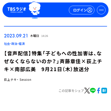
ログイン
マイページ
2023.09.21
木曜日
14:26
新規会員登録
ログイン
社会・政治・経済
【音声配信】特集「子どもへの性加害は、な
ぜなくならないのか？」斉藤章佳×荻上チ
キ×南部広美 9月21日（木）放送分
荻上チキ・ Session
今日の番組表
この記事をシェア
週間番組表
トピックス
TBS Podcast