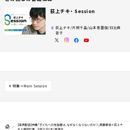
荻上チキ・ Session
荻上チキ/片桐千晶/山本恵里伽/日比麻
音子
# 特集＝Main Session
【音声配信】特集「子どもへの性加害は、なぜなくならないのか？」斉藤章佳×荻上チ
キ×南部広美 9月21日（木）放送分