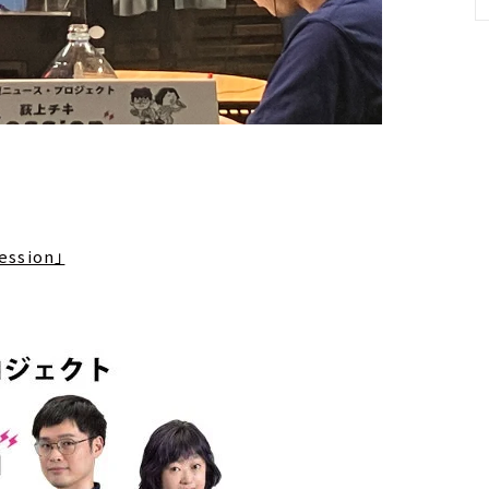
ssion」