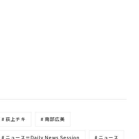
# 荻上チキ
# 南部広美
# ニュース＝Daily News Session
# ニュース