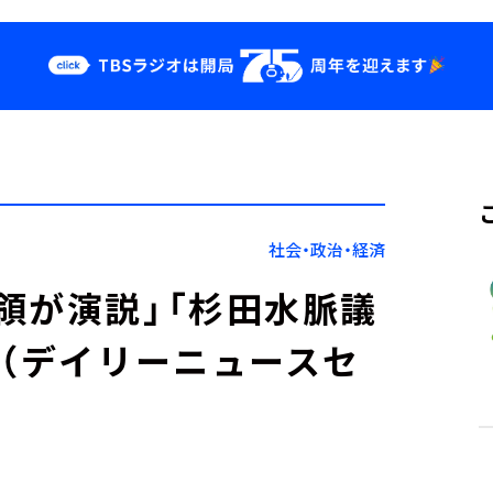
クス
イベント・グッ
ズ
st
YouTube
せ
会社情報
社会・政治・経済
領が演説」「杉田水脈議
」（デイリーニュースセ