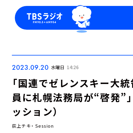
今日の番組表
トピッ
週間番組表
TBS
Podca
お知ら
2023.09.20
水曜日
14:26
「国連でゼレンスキー大統
員に札幌法務局が“啓発”
ッション）
荻上チキ・ Session