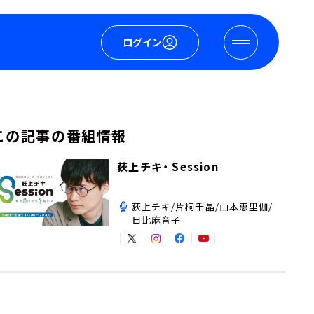
ログイン
この記事の番組情報
荻上チキ・ Session
荻上チキ/片桐千晶/山本恵里伽/
日比麻音子