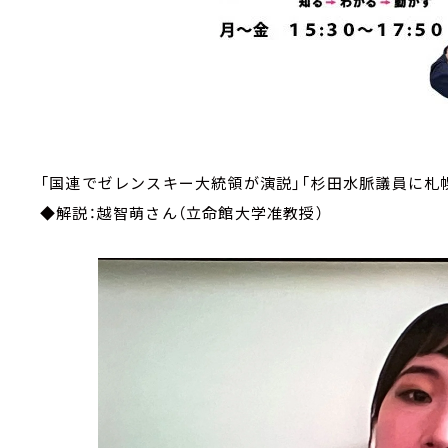
「国連でゼレンスキー大統領が演説」「杉田水脈議員に札幌
◆解説：越智萌さん（立命館大学准教授）