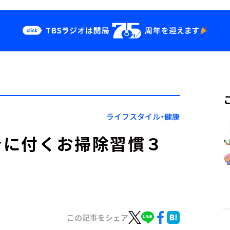
クス
イベント・グッ
ズ
st
YouTube
せ
会社情報
ライフスタイル・健康
身に付くお掃除習慣３
この記事をシェア