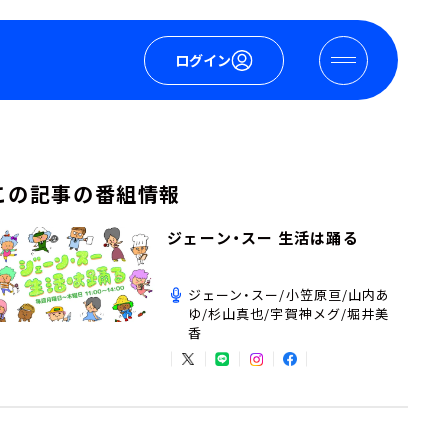
ログイン
この記事の番組情報
ジェーン・スー 生活は踊る
ジェーン・スー/小笠原亘/山内あ
ゆ/杉山真也/宇賀神メグ/堀井美
香