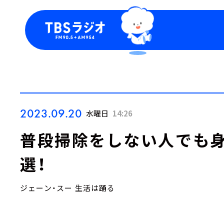
今日の番組表
トピッ
週間番組表
TBS
Podca
お知ら
2023.09.20
水曜日
14:26
普段掃除をしない人でも
選！
ジェーン・スー 生活は踊る