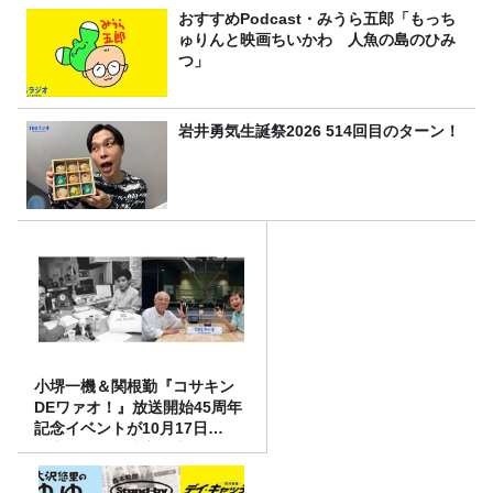
おすすめPodcast・みうら五郎「もっち
ゅりんと映画ちいかわ 人魚の島のひみ
つ」
岩井勇気生誕祭2026 514回目のターン！
小堺一機＆関根勤『コサキン
DEワァオ！』放送開始45周年
記念イベントが10月17日
（土）に開催決定！本日より
FC先行受付スタート！