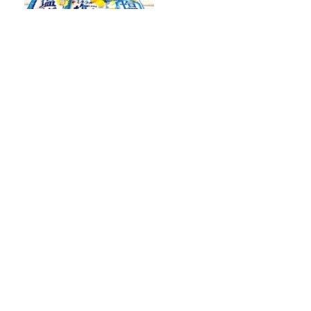
【熱中症対策に！】夏の『塩
飴』食べ比べ ～中高年・大人
世代には和風がオススメ！
味・食感・機能性いろいろ！
～
工場勤務から17億再生へ——『モナキ』
4人が語る、人生を変えた“ポチッ”の話
令和8年度「TBSこども音楽コンクー
ル」練馬地区大会レポート
俳優・高橋健介が1日2回配信する
Podcast番組『高橋健介のえ～えむぴ～
えむ』始まります
Recommended by