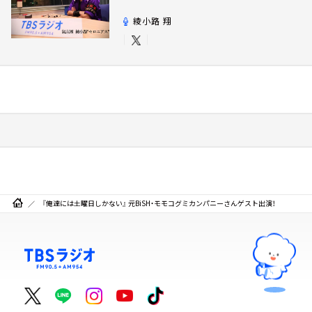
綾小路 翔
『俺達には土曜日しかない』 元BiSH・モモコグミカンパニーさんゲスト出演！