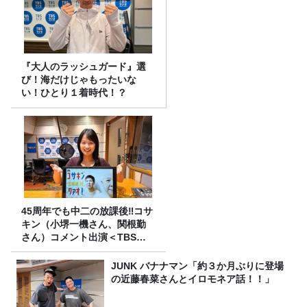
『大人のラッシュガード』選
び！海だけじゃもったいな
い！ひとり１着時代！？
45周年でも中二の放課後‼コサ
キン（小堺一機さん、関根勤
さん）コメント出演＜TBSラ
ジオ番組審議会からのご報告
＞
JUNK バナナマン「約３か月ぶりに登場
の近藤春菜さんとイロモネア話！！」