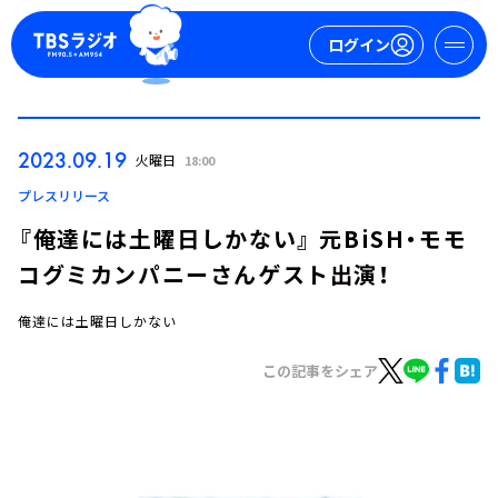
ログイン
マイページ
2023.09.19
火曜日
18:00
新規会員登録
ログイン
プレスリリース
『俺達には土曜日しかない』 元BiSH・モモ
コグミカンパニーさんゲスト出演！
俺達には土曜日しかない
この記事をシェア
今日の番組表
週間番組表
トピックス
TBS Podcast